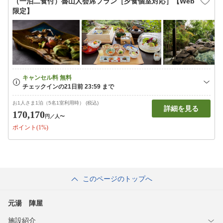
（一泊二食付）魯山人会席プラン［夕食個室対応］【Web
限定】
お1人さま1泊（5名1室利用時） (税込)
詳細を見る
170,170
円
／人〜
ポイント(1%)
このページのトップへ
元湯 陣屋
施設紹介