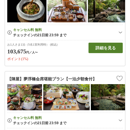
お1人さま1泊（5名1室利用時） (税込)
詳細を見る
103,675
円
／人〜
ポイント(1%)
【陣屋】夢浮橋会席堪能プラン【一泊夕朝食付】