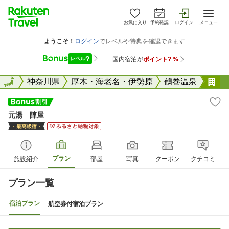
お気に入り
予約確認
ログイン
メニュー
全国
全国
神奈川県
厚木・海老名・伊勢原
鶴巻温泉
元
元湯 陣屋
プラン
施設紹介
部屋
写真
クーポン
クチコミ
プラン一覧
宿泊プラン
航空券付宿泊プラン