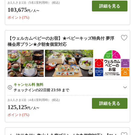
お1人さま1泊（5名1室利用時） (税込)
詳細を見る
103,675
円
／人〜
ポイント(1%)
【ウェルカムベビーのお宿】★ベビーキッズ特典付 夢浮
橋会席プラン★夕朝食個室対応
お1人さま1泊（4名1室利用時） (税込)
詳細を見る
125,125
円
／人〜
ポイント(1%)