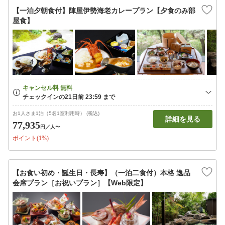
【一泊夕朝食付】陣屋伊勢海老カレープラン【夕食のみ部
屋食】
お1人さま1泊（5名1室利用時） (税込)
詳細を見る
77,935
円
／人〜
ポイント(1%)
【お食い初め・誕生日・長寿】（一泊二食付）本格 逸品
会席プラン［お祝いプラン］【Web限定】