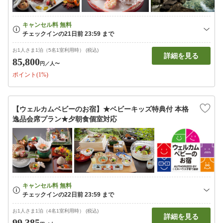
お1人さま1泊（5名1室利用時） (税込)
詳細を見る
85,800
円
／人〜
ポイント(1%)
【ウェルカムベビーのお宿】★ベビーキッズ特典付 本格
逸品会席プラン★夕朝食個室対応
お1人さま1泊（4名1室利用時） (税込)
詳細を見る
99,385