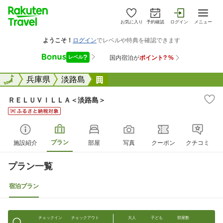
お気に入り
予約確認
ログイン
メニュー
全国
全国
兵庫県
淡路島
ＲＥＬＵＶＩＬＬＡ＜淡路島＞
ＲＥＬＵＶＩＬＬＡ＜淡路島＞
プラン
施設紹介
部屋
写真
クーポン
クチコミ
プラン一覧
宿泊プラン
チェックイン
チェックアウト
大人
子ども
部屋数