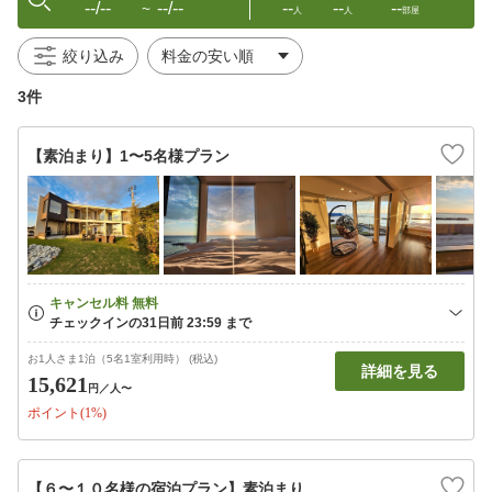
--/--
--/--
--
--
--
〜
人
人
部屋
絞り込み
3件
【素泊まり】1〜5名様プラン
お1人さま1泊（5名1室利用時） (税込)
詳細を見る
15,621
円
／人〜
ポイント(1%)
【６〜１０名様の宿泊プラン】素泊まり