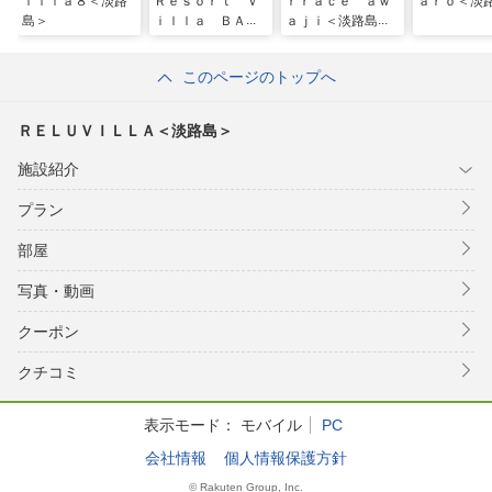
ｉｌｌａ８＜淡路
Ｒｅｓｏｒｔ Ｖ
ｒｒａｃｅ ａｗ
ａｒｏ＜淡
島＞
ｉｌｌａ ＢＡＬ
ａｊｉ＜淡路島＞
Ｉ＜淡路島＞
このページのトップへ
ＲＥＬＵＶＩＬＬＡ＜淡路島＞
施設紹介
プラン
部屋
写真・動画
クーポン
クチコミ
表示モード：
モバイル
PC
会社情報
個人情報保護方針
© Rakuten Group, Inc.