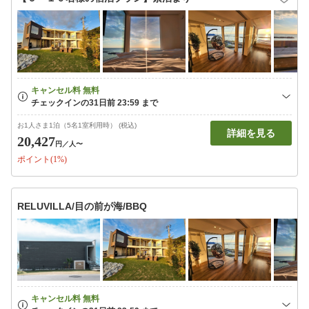
お1人さま1泊（5名1室利用時） (税込)
詳細を見る
20,427
円
／人〜
ポイント(1%)
RELUVILLA/目の前が海/BBQ