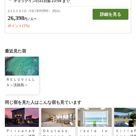
お1人さま1泊（5名1室利用時） (税込)
詳細を見る
26,398
円
／人〜
ポイント(1%)
最近見た宿
ＲＥＬＵＶＩＬＬ
Ａ＜淡路島＞
同じ宿を見た人はこんな宿も見ています
ＰｒｉｖａｔｅＶ
Ｏｋｕｔａｓｓ
ｉｓｏｌａ ｔｅ
Ｖｉｌｌａ