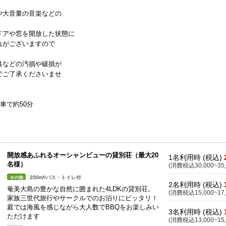
や大音量の音楽などの
ドアや窓を開放した状態に
れがございますので
具などの汚損や破損が
でご了承くださいませ
車で約50分
開放感あふれるオーシャンビューの貸別荘（最大20
1名利用時 (税込)
名様）
(消費税込30,000~35,
200m²/バス・トイレ付
その他
2名利用時 (税込)
奄美大島の豊かな自然に囲まれた4LDKの貸別荘。
(消費税込15,000~17,
家族三世代旅行やサークルでのお泊りにピッタリ！
庭では海風を感じながら大人数でBBQをお楽しみい
3名利用時 (税込)
ただけます
(消費税込13,000~15,