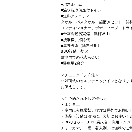
■バスルーム
■温水洗浄便座付トイレ
■無料アメニティ
タオル、バスタオル、歯磨きセット、綿
コンディショナー、ボディソープ、ドラ
■全室冷暖房完備、無料Wi-Fi
■洗濯機、掃除機
■屋外設備（無料利用）
BBQ設備、焚火
敷地内での花火もOK！
■駐車場2台分
＜チェックイン方法＞
非対面式のセルフチェックインとなりま
お伝えします。
＜ご予約されるお客様へ＞
・土足禁止
・室内は火気厳禁。喫煙は屋外でお願い
・備品・設備は清潔に、大切にお使いく
・BBQセット（BBQ炭火台・炭用トン
チャッカマン・網・着火剤）は無料でご