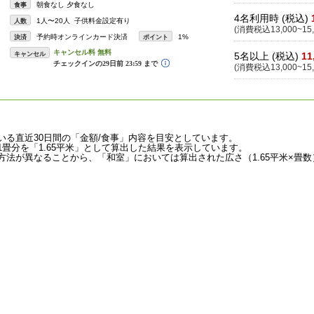
朝食なし 夕食なし
食事
4名利用時 (税込)
1人〜20人 子供料金設定有り
人数
(消費税込13,000~15,
予約時オンラインカード決済
1%
決済
ポイント
キャンセル
5名以上 (税込)
11
(消費税込13,000~15,
いる直近30日間の「金額/食事」内容を目安としています。
畳分を「1.65平米」として算出した結果を表示しています。
法が異なることから、「和室」においては算出された広さ（1.65平米×畳数