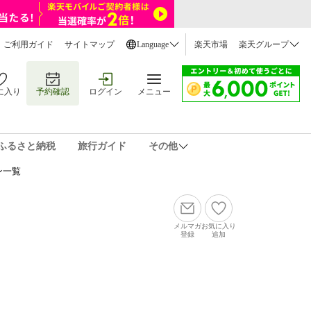
ご利用ガイド
サイトマップ
Language
楽天市場
楽天グループ
に入り
予約確認
ログイン
メニュー
ふるさと納税
旅行ガイド
その他
ン一覧
メルマガ
お気に入り
登録
追加