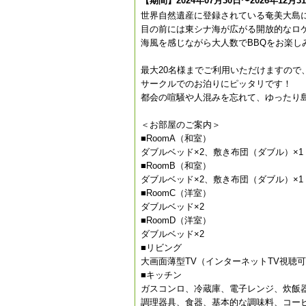
【期間】2024年07月30日〜2026年12月3
世界自然遺産に登録されている奄美大島に
目の前には東シナ海が広がる開放的なロ
海風を感じながら大人数でBBQをお楽し
最大20名様までご利用いただけますので
サークルでのお泊りにピッタリです！
都会の喧騒や人混みを忘れて、ゆったり
＜お部屋のご案内＞
■RoomA（和室）
ダブルベッド×2、敷き布団（ダブル）×1
■RoomB（和室）
ダブルベッド×2、敷き布団（ダブル）×1
■RoomC（洋室）
ダブルベッド×2
■RoomD（洋室）
ダブルベッド×2
■リビング
大画面薄型TV（インターネットTV視聴
■キッチン
ガスコンロ、冷蔵庫、電子レンジ、炊飯
調理器具、食器、基本的な調味料、コー