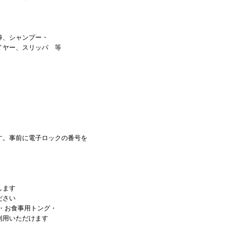
棒、シャンプー・
イヤー、スリッパ 等
す。事前に電子ロックの番号を
します
ださい
グ・お食事用トング・
利用いただけます