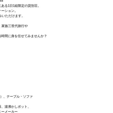
1日
ある1日1組限定の貸別荘。
ケーション。
みいただけます。
、家族三世代旅行や
島時間に身を任せてみませんか？
可）、テーブル・ソファ
器、湯沸かしポット、
ヒーメーカー