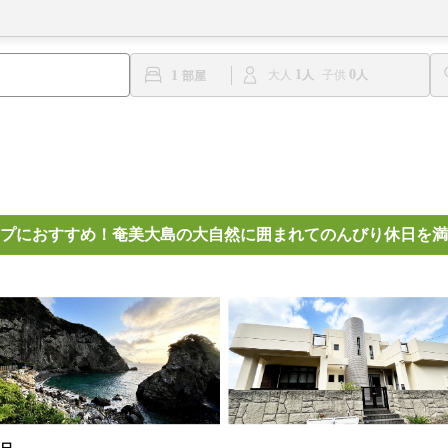
1
0
1
大人
子供
ープにおすすめ！奄美大島の大自然に囲まれてのんびり休日を満