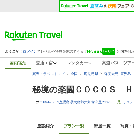
国内宿泊
交通＋宿
レンタカー
高速バス・ツア
楽天トラベルトップ
全国
鹿児島県
奄美大島･喜界島
秘境の楽園ＣＯＣＯＳ Ｈ
〒894-3214鹿児島県大島郡大和村今里223-3
サステ
施設紹介
プラン一覧
部屋一覧
写真・動