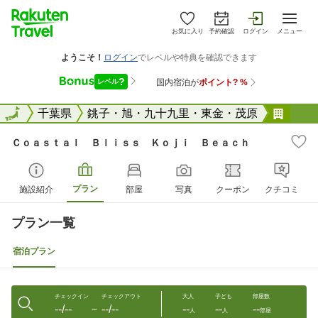
お気に入り
予約確認
ログイン
メニュー
全国
全国
千葉県
銚子・旭・九十九里・東金・茂原
Ｃｏ
Ｃｏａｓｔａｌ Ｂｌｉｓｓ Ｋｏｊｉ Ｂｅａｃｈ
プラン
施設紹介
部屋
写真
クーポン
クチコミ
プラン一覧
宿泊プラン
チェックイン
チェックアウト
大人
子ども
部屋数
--/--
--/--
--
--
--
〜
人
人
部屋