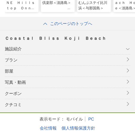
ＮＥ Ｈｉｌｌｓ
倶楽部＜淡路島＞
むんぶステイ比川
ａｃｈ Ｈ
ｔｏｐ Ｏｎｎａ
浜＜与那国島＞
ｅ＜淡路島
ｓｏｎ
このページのトップへ
Ｃｏａｓｔａｌ Ｂｌｉｓｓ Ｋｏｊｉ Ｂｅａｃｈ
施設紹介
プラン
部屋
写真・動画
クーポン
クチコミ
表示モード：
モバイル
PC
会社情報
個人情報保護方針