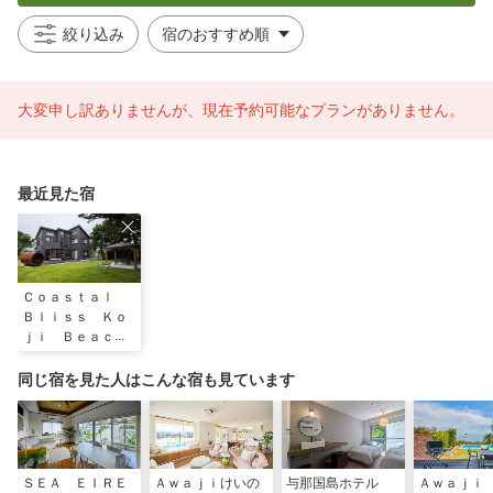
絞り込み
大変申し訳ありませんが、現在予約可能なプランがありません。
最近見た宿
Ｃｏａｓｔａｌ
Ｂｌｉｓｓ Ｋｏ
ｊｉ Ｂｅａｃｈ
同じ宿を見た人はこんな宿も見ています
ＳＥＡ ＥＩＲＥ
Ａｗａｊｉけいの
与那国島ホテル
Ａｗａｊｉ