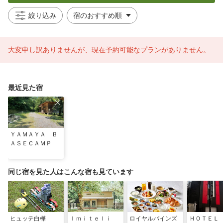
絞り込み
大変申し訳ありませんが、現在予約可能なプランがありません。
最近見た宿
ＹＡＭＡＹＡ Ｂ
ＡＳＥＣＡＭＰ
同じ宿を見た人はこんな宿も見ています
ヒュッテ白樺
Ｉｍｉｔｅｌｉ
ロイヤルパインズ
ＨＯＴＥＬ