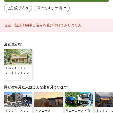
絞り込み
現在、新規予約申し込みを受け付けておりません。
最近見た宿
Ｉｍｉｔｅｌｉ
ｓ Ｂｉｏｔｏｐ
同じ宿を見た人はこんな宿も見ています
ＴＯＣＡ ＫＵＪ
ピクニーク
サニーコースト南
Ｓｏｌａｎ