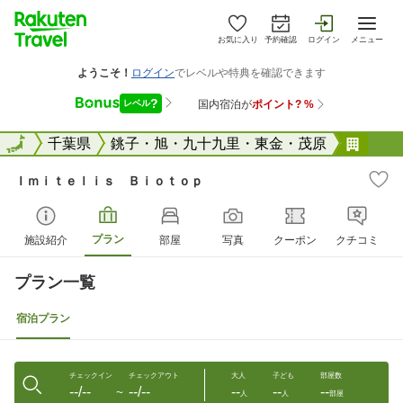
お気に入り
予約確認
ログイン
メニュー
全国
全国
千葉県
銚子・旭・九十九里・東金・茂原
Ｉｍ
Ｉｍｉｔｅｌｉｓ Ｂｉｏｔｏｐ
プラン
施設紹介
部屋
写真
クーポン
クチコミ
プラン一覧
宿泊プラン
チェックイン
チェックアウト
大人
子ども
部屋数
--/--
--/--
--
--
--
〜
人
人
部屋