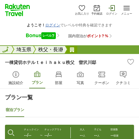
お気に入り
予約確認
ログイン
メニュー
全国
全国
埼玉県
秩父・長瀞
一棟貸切ホテルｔｅｉｈａ
一棟貸切ホテルｔｅｉｈａｋｕ秩父 曽沢川邸
プラン
施設紹介
部屋
写真
クーポン
クチコミ
プラン一覧
宿泊プラン
チェックイン
チェックアウト
大人
子ども
部屋数
--/--
--/--
--
--
--
〜
人
人
部屋