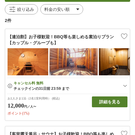
絞り込み
2件
【連泊割】お子様歓迎！BBQ等も楽しめる素泊りプラン
【カップル・グループも】
お1人さま1泊（2名1室利用時） (税込)
詳細を見る
12,000
円
／人〜
ポイント(1%)
【客室露天風呂・サウナ】お子様歓迎！BBQ等も楽しめ