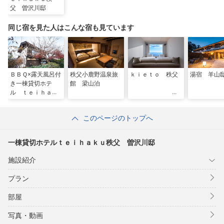
父 曽沢川邸
同じ宿を見た人はこんな宿も見ています
ＢＢＱ×露天風呂付
秩父小鹿野温泉旅
ｋｉｅｔｏ 秩父
湯宿 羊山
き一棟貸切ホテ
館 梁山泊
ル ｔｅｉｈａｋ
ｕ秩父長瀞 古民
家邸
このページのトップへ
一棟貸切ホテルｔｅｉｈａｋｕ秩父 曽沢川邸
施設紹介
プラン
部屋
写真・動画