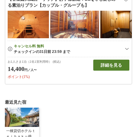
る素泊りプラン【カップル・グループも】
お1人さま1泊（2名1室利用時） (税込)
詳細を見る
14,400
円
／人〜
ポイント(1%)
最近見た宿
一棟貸切ホテルｔ
ｅｉｈａｋｕ秩