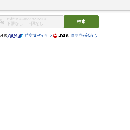
合計料金
※1部屋あたりの税込金額
検索
〜
航空券+宿泊
航空券+宿泊
で検索
。