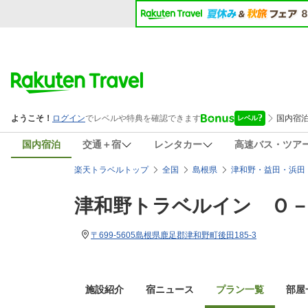
国内宿泊
交通＋宿
レンタカー
高速バス・ツア
楽天トラベルトップ
全国
島根県
津和野・益田・浜田
津和野トラベルイン Ｏ
〒699-5605島根県鹿足郡津和野町後田185-3
施設紹介
宿ニュース
プラン一覧
部屋