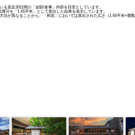
いる直近30日間の「金額/食事」内容を目安としています。
畳分を「1.65平米」として算出した結果を表示しています。
方法が異なることから、「和室」においては算出された広さ（1.65平米×畳数