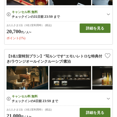
お1人さま1泊（3名1室利用時） (税込)
詳細を見る
20,700
円
／人〜
ポイント(1%)
【3名1室特別プラン】”写ルンです”エモいレトロな特典付
き/ラウンジオールインクルーシブ/素泊
お1人さま1泊（3名1室利用時） (税込)
詳細を見る
21,000
円
／人〜