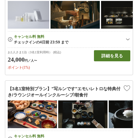
お1人さま1泊（3名1室利用時） (税込)
詳細を見る
24,000
円
／人〜
ポイント(1%)
【3名1室特別プラン】”写ルンです”エモいレトロな特典付
き/ラウンジオールインクルーシブ/朝食付