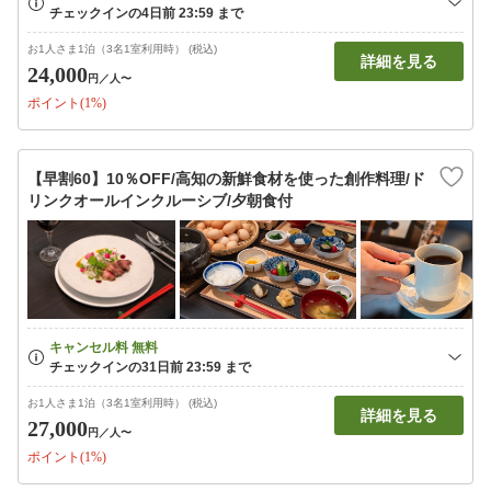
お1人さま1泊（3名1室利用時） (税込)
詳細を見る
24,000
円
／人〜
ポイント(1%)
【早割60】10％OFF/高知の新鮮食材を使った創作料理/ド
リンクオールインクルーシブ/夕朝食付
お1人さま1泊（3名1室利用時） (税込)
詳細を見る
27,000
円
／人〜
ポイント(1%)