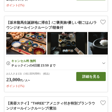
ポイント(1%)
【坂本龍馬生誕跡地に滞在】/ご褒美旅/優しい朝ごはん/ラ
ウンジオールインクルーシブ/朝食付
お1人さま1泊（3名1室利用時） (税込)
詳細を見る
23,000
円
／人〜
ポイント(1%)
【美容ステイ】”THREE”アメニティ付き特別プランラウ
ンジオールインクルーシブ/素泊