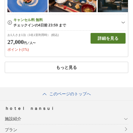
お1人さま1泊（3名1室利用時） (税込)
詳細を見る
27,000
円
／人〜
ポイント(1%)
もっと見る
このページのトップへ
ｈｏｔｅｌ ｎａｎｓｕｉ
施設紹介
プラン