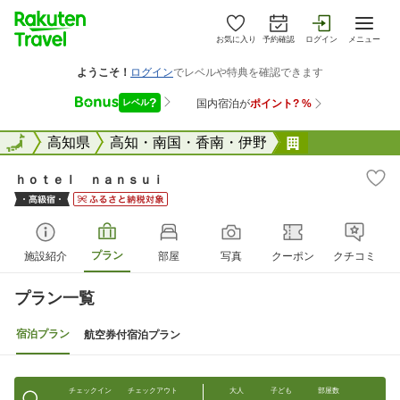
お気に入り
予約確認
ログイン
メニュー
全国
全国
高知県
高知・南国・香南・伊野
ｈｏｔｅｌ 
ｈｏｔｅｌ ｎａｎｓｕｉ
プラン
施設紹介
部屋
写真
クーポン
クチコミ
プラン一覧
宿泊プラン
航空券付宿泊プラン
チェックイン
チェックアウト
大人
子ども
部屋数