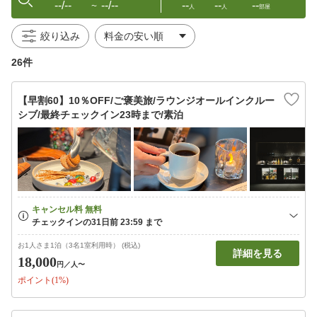
--/--
--/--
--
--
--
〜
人
人
部屋
絞り込み
26件
【早割60】10％OFF/ご褒美旅/ラウンジオールインクルー
シブ/最終チェックイン23時まで/素泊
お1人さま1泊（3名1室利用時） (税込)
詳細を見る
18,000
円
／人〜
ポイント(1%)