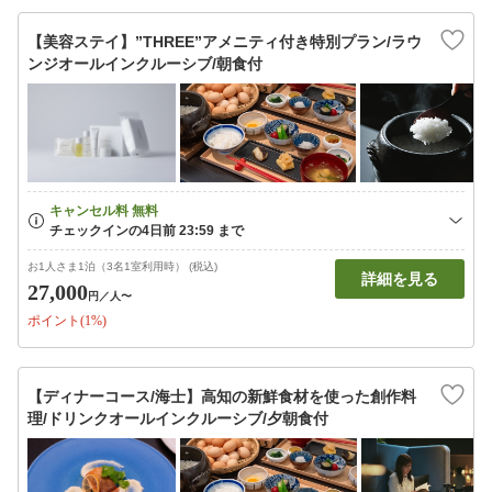
【美容ステイ】”THREE”アメニティ付き特別プラン/ラウ
ンジオールインクルーシブ/朝食付
お1人さま1泊（3名1室利用時） (税込)
詳細を見る
27,000
円
／人〜
ポイント(1%)
【ディナーコース/海士】高知の新鮮食材を使った創作料
理/ドリンクオールインクルーシブ/夕朝食付