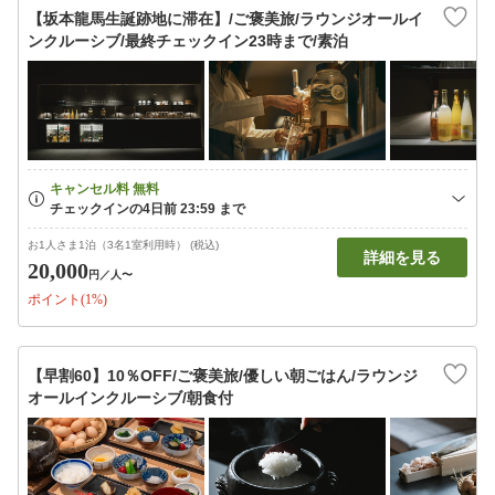
【坂本龍馬生誕跡地に滞在】/ご褒美旅/ラウンジオールイ
ンクルーシブ/最終チェックイン23時まで/素泊
お1人さま1泊（3名1室利用時） (税込)
詳細を見る
20,000
円
／人〜
ポイント(1%)
【早割60】10％OFF/ご褒美旅/優しい朝ごはん/ラウンジ
オールインクルーシブ/朝食付