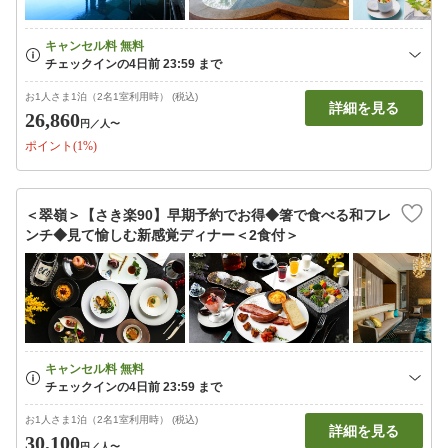
お1人さま1泊（2名1室利用時） (税込)
詳細を見る
26,860
円
／人〜
ポイント(1%)
＜翠嶺＞【さき楽90】早期予約でお得◆箸で食べる和フレ
ンチ◆見て愉しむ新感覚ディナー＜2食付＞
お1人さま1泊（2名1室利用時） (税込)
詳細を見る
30,100
円
／人〜