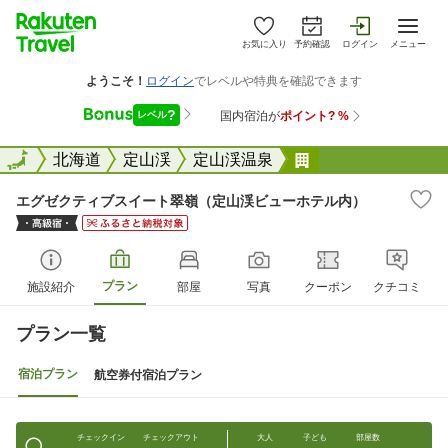
お気に入り
予約確認
ログイン
メニュー
全国
全国
北海道
定山渓
定山渓温泉
エグゼクティブス
エグゼクティブスイート翠嶺（定山渓ビューホテル内）
プラン
施設紹介
部屋
写真
クーポン
クチコミ
プラン一覧
宿泊プラン
航空券付宿泊プラン
チェックイン
チェックアウト
大人
子ども
部屋数