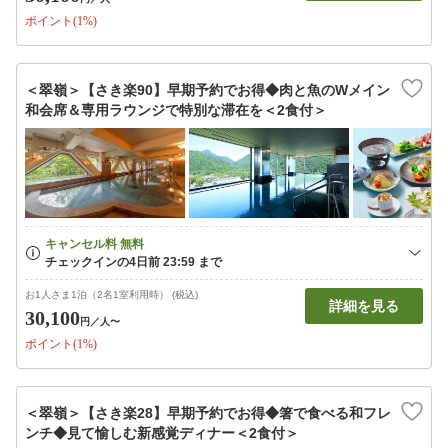
ポイント(1%)
＜翠嶺＞【さき楽90】早期予約でお得◆肉と魚のWメイン
和会席＆専用ラウンジで特別な滞在を＜2食付＞
お1人さま1泊（2名1室利用時） (税込)
詳細を見る
30,100
円
／人〜
ポイント(1%)
＜翠嶺＞【さき楽28】早期予約でお得◆箸で食べる和フレ
ンチ◆見て愉しむ新感覚ディナー＜2食付＞