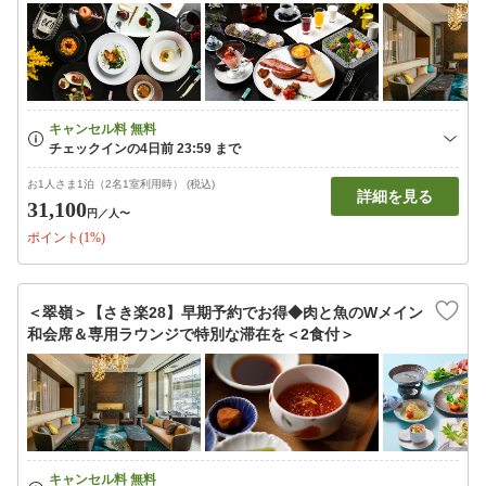
お1人さま1泊（2名1室利用時） (税込)
詳細を見る
31,100
円
／人〜
ポイント(1%)
＜翠嶺＞【さき楽28】早期予約でお得◆肉と魚のWメイン
和会席＆専用ラウンジで特別な滞在を＜2食付＞