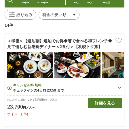
--/--
--/--
--
--
--
〜
人
人
部屋
絞り込み
14件
＜翠嶺＞【連泊割】連泊でお得◆箸で食べる和フレンチ◆
見て愉しむ新感覚ディナー＜2食付＞【札幌トク旅】
お1人さま1泊（2名1室利用時） (税込)
詳細を見る
23,700
円
／人〜
ポイント(1%)