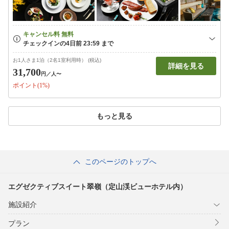
お1人さま1泊（2名1室利用時） (税込)
詳細を見る
31,700
円
／人〜
ポイント(1%)
もっと見る
このページのトップへ
エグゼクティブスイート翠嶺（定山渓ビューホテル内）
施設紹介
プラン