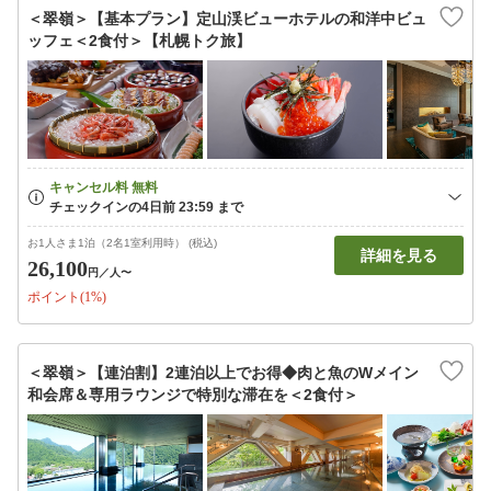
＜翠嶺＞【基本プラン】定山渓ビューホテルの和洋中ビュ
ッフェ＜2食付＞【札幌トク旅】
お1人さま1泊（2名1室利用時） (税込)
詳細を見る
26,100
円
／人〜
ポイント(1%)
＜翠嶺＞【連泊割】2連泊以上でお得◆肉と魚のWメイン
和会席＆専用ラウンジで特別な滞在を＜2食付＞