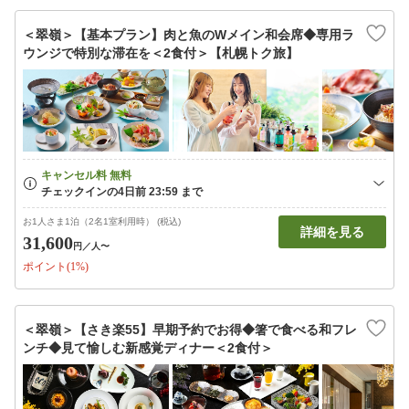
＜翠嶺＞【基本プラン】肉と魚のWメイン和会席◆専用ラ
ウンジで特別な滞在を＜2食付＞【札幌トク旅】
お1人さま1泊（2名1室利用時） (税込)
詳細を見る
31,600
円
／人〜
ポイント(1%)
＜翠嶺＞【さき楽55】早期予約でお得◆箸で食べる和フレ
ンチ◆見て愉しむ新感覚ディナー＜2食付＞