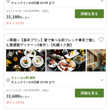
お1人さま1泊（2名1室利用時） (税込)
詳細を見る
31,100
円
／人〜
ポイント(1%)
＜翠嶺＞【基本プラン】箸で食べる和フレンチ◆見て愉し
む新感覚ディナー＜2食付＞【札幌トク旅】
お1人さま1泊（2名1室利用時） (税込)
詳細を見る
31,600
円
／人〜
ポイント(1%)