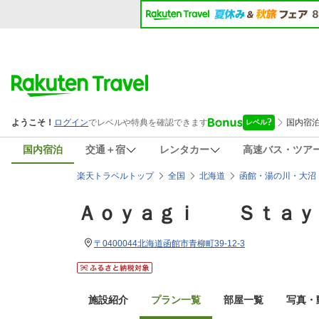
国内宿泊
交通＋宿
レンタカー
高速バス・ツア
楽天トラベルトップ
全国
北海道
函館・湯の川・大沼
Ａｏｙａｇｉ Ｓｔａｙ
〒0400044北海道函館市青柳町39-12-3
施設紹介
プラン一覧
部屋一覧
写真・動