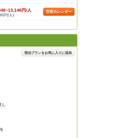
046~13,146円/人
空室カレンダー
60円/人)
宿泊プランをお気に入りに追加
意し
を