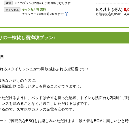
※このプランは2泊から予約可能となります。
連泊
5名以上 (税込)
8,
キャンセル
(消費税込8,850~14,4
りの一棟貸し宿満喫プラン♪
1日
まれるスタイリッシュかつ開放感あふれる貸切宿です！
はあなただけのものに。
は函館山側に美しい夕日も見ることができますよ。
いただけるように、ベッドは余裕を持った配置、トイレも洗面台も2箇所ご用
トレスを溜めることなくお過ごしいただけるはずです。
いるので、スマホやカメラの充電も安心です。
ートで簡易的なBBQもお楽しみいただけます！波の音をBGMに楽しいひと時