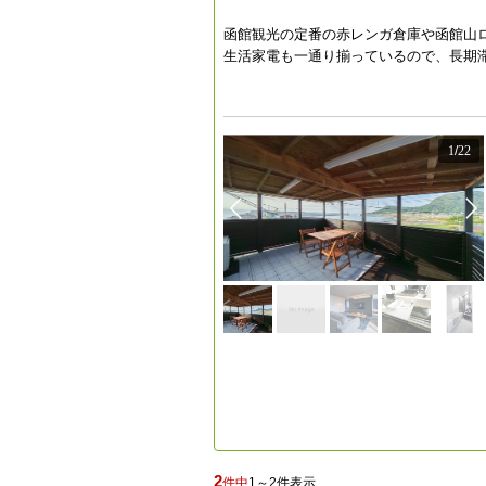
函館観光の定番の赤レンガ倉庫や函館山
生活家電も一通り揃っているので、長期
1
/
22
2
件中
1～2件表示