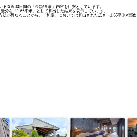
いる直近30日間の「金額/食事」内容を目安としています。
畳分を「1.65平米」として算出した結果を表示しています。
法が異なることから、「和室」においては算出された広さ（1.65平米×畳数