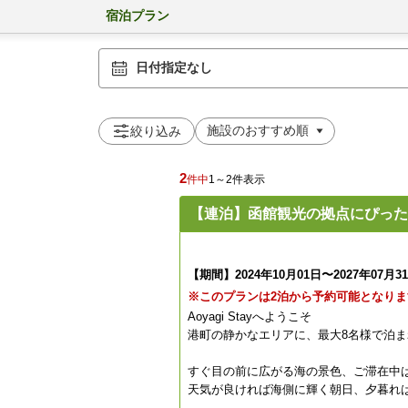
宿泊プラン
日付指定なし
絞り込み
2
件中
1～2件表示
【連泊】函館観光の拠点にぴった
【期間】2024年10月01日〜2027年07月3
※このプランは2泊から予約可能となりま
Aoyagi Stayへようこそ
港町の静かなエリアに、最大8名様で泊
すぐ目の前に広がる海の景色、ご滞在中
天気が良ければ海側に輝く朝日、夕暮れ