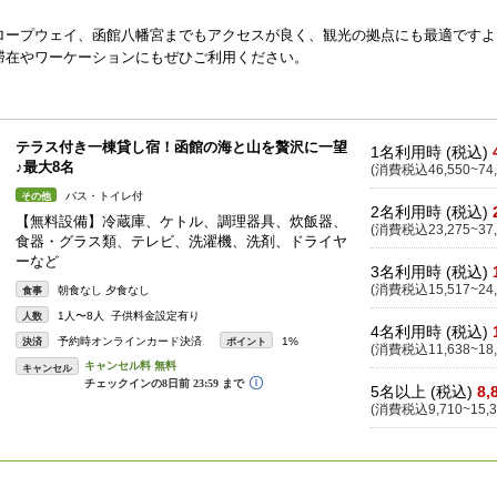
ロープウェイ、函館八幡宮までもアクセスが良く、観光の拠点にも最適ですよ
滞在やワーケーションにもぜひご利用ください。
テラス付き一棟貸し宿！函館の海と山を贅沢に一望
1名利用時 (税込)
♪最大8名
(消費税込46,550~74,
バス・トイレ付
その他
2名利用時 (税込)
【無料設備】冷蔵庫、ケトル、調理器具、炊飯器、
(消費税込23,275~37,
食器・グラス類、テレビ、洗濯機、洗剤、ドライヤ
ーなど
3名利用時 (税込)
(消費税込15,517~24,
朝食なし 夕食なし
食事
1人〜8人 子供料金設定有り
人数
4名利用時 (税込)
予約時オンラインカード決済
1%
決済
ポイント
(消費税込11,638~18,
キャンセル
5名以上 (税込)
8,
(消費税込9,710~15,3