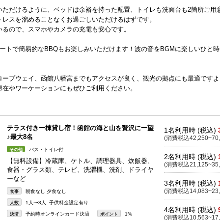
いただけるように、ベッドは余裕を持った配置、トイレも洗面台も2箇所ご用
トレスを溜めることなくお過ごしいただけるはずです。
いるので、スマホやカメラの充電も安心です。
ートで簡易的なBBQもお楽しみいただけます！波の音をBGMに楽しいひと時
ロープウェイ、函館八幡宮までもアクセスが良く、観光の拠点にも最適ですよ
滞在やワーケーションにもぜひご利用ください。
テラス付き一棟貸し宿！函館の海と山を贅沢に一望
1名利用時 (税込)
♪最大8名
(消費税込42,250~70,
バス・トイレ付
その他
2名利用時 (税込)
【無料設備】冷蔵庫、ケトル、調理器具、炊飯器、
(消費税込21,125~35,
食器・グラス類、テレビ、洗濯機、洗剤、ドライヤ
ーなど
3名利用時 (税込)
(消費税込14,083~23,
朝食なし 夕食なし
食事
1人〜8人 子供料金設定有り
人数
4名利用時 (税込)
予約時オンラインカード決済
1%
決済
ポイント
(消費税込10,563~17,