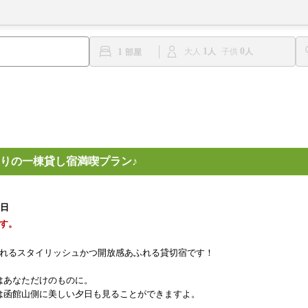
1
0
1
大人
子供
りの一棟貸し宿満喫プラン♪
1日
す。
まれるスタイリッシュかつ開放感あふれる貸切宿です！
はあなただけのものに。
は函館山側に美しい夕日も見ることができますよ。