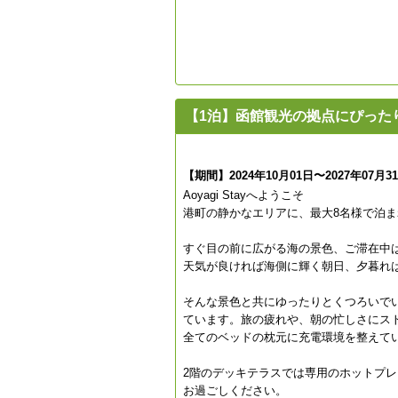
【1泊】函館観光の拠点にぴった
【期間】2024年10月01日〜2027年07月3
Aoyagi Stayへようこそ
港町の静かなエリアに、最大8名様で泊
すぐ目の前に広がる海の景色、ご滞在中
天気が良ければ海側に輝く朝日、夕暮れ
そんな景色と共にゆったりとくつろいで
ています。旅の疲れや、朝の忙しさにス
全てのベッドの枕元に充電環境を整えて
2階のデッキテラスでは専用のホットプレ
お過ごしください。