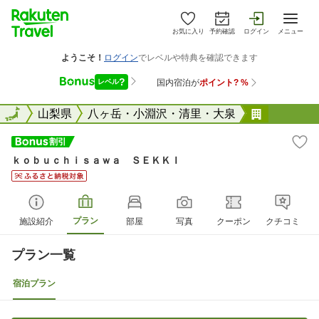
お気に入り
予約確認
ログイン
メニュー
全国
全国
山梨県
八ヶ岳・小淵沢・清里・大泉
ｋｏｂｕ
ｋｏｂｕｃｈｉｓａｗａ ＳＥＫＫＩ
プラン
施設紹介
部屋
写真
クーポン
クチコミ
プラン一覧
宿泊プラン