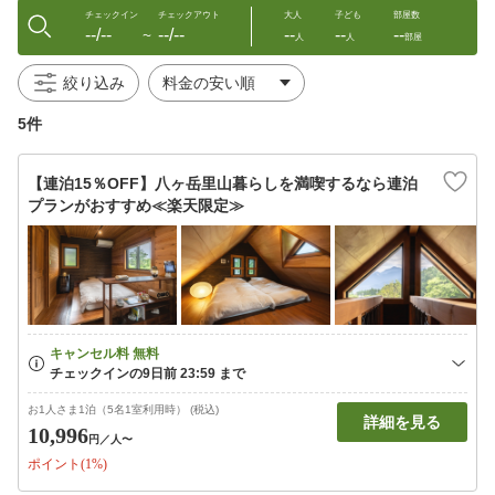
チェックイン
チェックアウト
大人
子ども
部屋数
--/--
--/--
--
--
--
〜
人
人
部屋
絞り込み
5件
【連泊15％OFF】八ヶ岳里山暮らしを満喫するなら連泊
プランがおすすめ≪楽天限定≫
お1人さま1泊（5名1室利用時） (税込)
詳細を見る
10,996
円
／人〜
ポイント(1%)