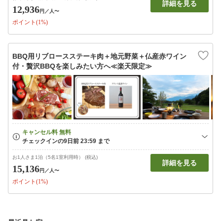
詳細を見る
12,936
円
／人〜
ポイント(1%)
BBQ用リブロースステーキ肉＋地元野菜＋仏産赤ワイン
付・贅沢BBQを楽しみたい方へ≪楽天限定≫
お1人さま1泊（5名1室利用時） (税込)
詳細を見る
15,136
円
／人〜
ポイント(1%)