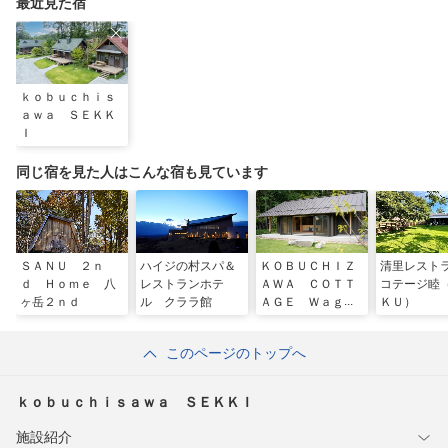
最近見た宿
ｋｏｂｕｃｈｉｓ
ａｗａ ＳＥＫＫ
Ｉ
同じ宿を見た人はこんな宿も見ています
ＳＡＮＵ ２ｎ
ハイジの村スパ＆
ＫＯＢＵＣＨＩＺ
清里レスト
ｄ Ｈｏｍｅ 八
レストランホテ
ＡＷＡ ＣＯＴＴ
コテージ睦
ヶ岳２ｎｄ
ル クララ館
ＡＧＥ Ｗａｇａ
ＫＵ）
ｎ
このページのトップへ
ｋｏｂｕｃｈｉｓａｗａ ＳＥＫＫＩ
施設紹介