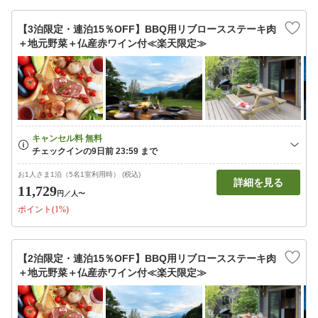
【3泊限定・連泊15％OFF】BBQ用リブロースステーキ肉
＋地元野菜＋仏産赤ワイン付≪楽天限定≫
お1人さま1泊（5名1室利用時） (税込)
詳細を見る
11,729
円
／人〜
ポイント(1%)
【2泊限定・連泊15％OFF】BBQ用リブロースステーキ肉
＋地元野菜＋仏産赤ワイン付≪楽天限定≫