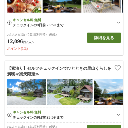
お1人さま1泊（5名1室利用時） (税込)
詳細を見る
12,096
円
／人〜
ポイント(1%)
【素泊り】セルフチェックインでひとときの里山くらしを
満喫≪楽天限定≫
お1人さま1泊（5名1室利用時） (税込)