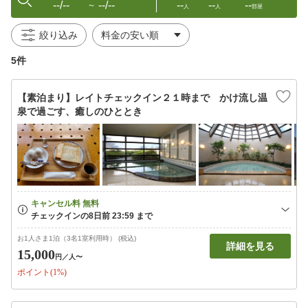
--/--
--/--
--
--
--
〜
人
人
部屋
絞り込み
5件
【素泊まり】レイトチェックイン２１時まで かけ流し温
泉で過ごす、癒しのひととき
お1人さま1泊（3名1室利用時） (税込)
詳細を見る
15,000
円
／人〜
ポイント(1%)