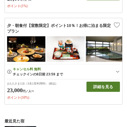
ポイント(1%)
夕・朝食付【室数限定】ポイント10％！お得に泊まる限定
プラン
お1人さま1泊（3名1室利用時） (税込)
詳細を見る
23,000
円
／人〜
ポイント(10%)
最近見た宿