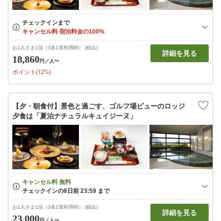
お1人さま1泊（3名1室利用時） (税込)
詳細を見る
18,860
円
／人〜
ポイント(12%)
【夕・朝食付】景色と過ごす、ゴルフ場ビューのロッジ
夕食は「夏泊ナチュラルキュイジーヌ」
お1人さま1泊（3名1室利用時） (税込)
詳細を見る
23,000
円
／人〜