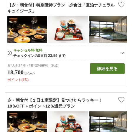
【夕・朝食付】特別優待プラン 夕食は「夏泊ナチュラル
キュイジーヌ」
お1人さま1泊（3名1室利用時） (税込)
詳細を見る
18,700
円
／人〜
ポイント(1%)
夕・朝食付【１日１室限定】見つけたらラッキー！
18％OFF＋ポイント12％還元プラン