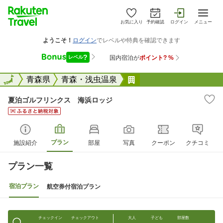
お気に入り
予約確認
ログイン
メニュー
全国
全国
青森県
青森・浅虫温泉
夏泊ゴルフリンクス 
夏泊ゴルフリンクス 海浜ロッジ
プラン
施設紹介
部屋
写真
クーポン
クチコミ
プラン一覧
宿泊プラン
航空券付宿泊プラン
チェックイン
チェックアウト
大人
子ども
部屋数