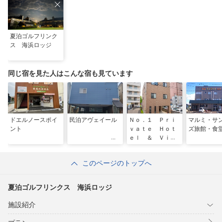
夏泊ゴルフリンク
ス 海浜ロッジ
同じ宿を見た人はこんな宿も見ています
ドエルノースポイ
民泊アヴェイール
Ｎｏ．１ Ｐｒｉ
マルミ・サ
ント
ｖａｔｅ Ｈｏｔ
ズ旅館・食
ｅｌ ＆ Ｖｉｌ
ｌａ Ａｏｍｏｒ
ｉ
このページのトップへ
夏泊ゴルフリンクス 海浜ロッジ
施設紹介