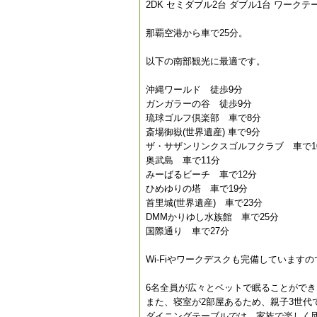
2DK セミダブル2台 ダブル1台 ワークテ
那覇空港から車で25分。
以下の南部観光に最適です。
沖縄ワールド 徒歩9分
ガンガラーの谷 徒歩9分
琉球ゴルフ倶楽部 車で8分
斎場御嶽(世界遺産) 車で9分
ザ・サザンリンクスゴルフクラブ 車で1
奥武島 車で11分
みーばるビーチ 車で12分
ひめゆりの塔 車で19分
首里城(世界遺産) 車で23分
DMMかりゆし水族館 車で25分
国際通り 車で27分
Wi-Fiやワークデスクも完備していま
6名全員が広々とベットで眠ることができ
また、寝室が2部屋あるため、親子3世代
ダイニングテーブルでは、家族で楽しく