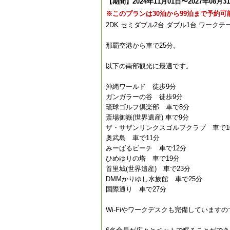
【期間】2024年11月01日〜2027年08月3
※このプランは30泊から99泊まで予約
2DK セミダブル2台 ダブル1台 ワークテ
那覇空港から車で25分。
以下の南部観光に最適です。
沖縄ワールド 徒歩9分
ガンガラーの谷 徒歩9分
琉球ゴルフ倶楽部 車で8分
斎場御嶽(世界遺産) 車で9分
ザ・サザンリンクスゴルフクラブ 車で1
奥武島 車で11分
みーばるビーチ 車で12分
ひめゆりの塔 車で19分
首里城(世界遺産) 車で23分
DMMかりゆし水族館 車で25分
国際通り 車で27分
Wi-Fiやワークデスクも完備していま