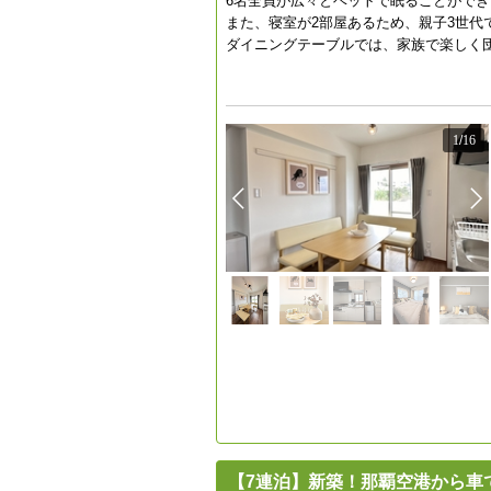
6名全員が広々とベットで眠ることができ
また、寝室が2部屋あるため、親子3世代
ダイニングテーブルでは、家族で楽しく
1
/
16
【7連泊】新築！那覇空港から車で