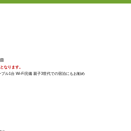
1日
能となります。
ーブル1台 Wi-Fi完備 親子3世代での宿泊にもお勧め