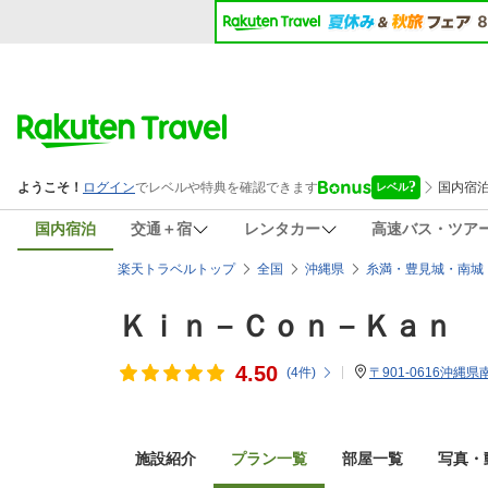
国内宿泊
交通＋宿
レンタカー
高速バス・ツア
楽天トラベルトップ
全国
沖縄県
糸満・豊見城・南城
Ｋｉｎ－Ｃｏｎ－Ｋａｎ
4.50
(
4
件)
〒901-0616沖縄県
施設紹介
プラン一覧
部屋一覧
写真・動