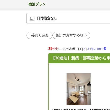
宿泊プラン
日付指定なし
絞り込み
28
件中
1～10件表示
[
1
|
2
|
3
]
次の10件
【30連泊】新築！那覇空港から車