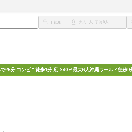
1
0
1
大人
子供
で25分 コンビニ徒歩1分 広々40㎡最大6人沖縄ワールド徒歩9