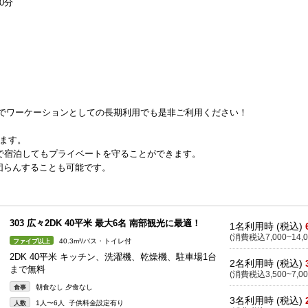
0分
すのでワーケーションとしての長期利用でも是非ご利用ください！
ます。
で宿泊してもプライベートを守ることができます。
団らんすることも可能です。
303 広々2DK 40平米 最大6名 南部観光に最適！
1名利用時 (税込)
(消費税込7,000~14,0
40.3m²/バス・トイレ付
ファイブ以上
2DK 40平米 キッチン、洗濯機、乾燥機、駐車場1台
2名利用時 (税込)
まで無料
(消費税込3,500~7,00
朝食なし 夕食なし
食事
3名利用時 (税込)
1人〜6人 子供料金設定有り
人数