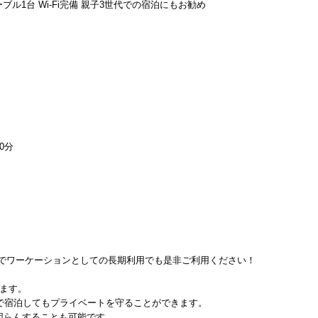
ーブル1台 Wi-Fi完備 親子3世代での宿泊にもお勧め
0分
すのでワーケーションとしての長期利用でも是非ご利用ください！
ます。
で宿泊してもプライベートを守ることができます。
団らんすることも可能です。