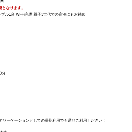
1日
可能となります。
ーブル1台 Wi-Fi完備 親子3世代での宿泊にもお勧め
0分
すのでワーケーションとしての長期利用でも是非ご利用ください！