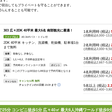
ます。
で宿泊してもプライベートを守ることができます。
団らんすることも可能です。
303 広々2DK 40平米 最大6名 南部観光に最適！
1名利用時 (税込)
(消費税込6,000~13,0
40.3m²/バス・トイレ付
ファイブ以上
2DK 40平米 キッチン、洗濯機、乾燥機、駐車場1台
2名利用時 (税込)
まで無料
(消費税込3,000~6,50
朝食なし 夕食なし
食事
3名利用時 (税込)
1人〜6人 子供料金設定有り
人数
(消費税込2,667~5,00
予約時オンラインカード決済
1%
決済
ポイント
※このプランは30泊から99泊まで予約可能となりま
連泊
4名利用時 (税込)
す。
(消費税込2,500~4,25
キャンセル
5名以上 (税込)
2,
(消費税込2,400~3,80
25分 コンビニ徒歩1分 広々40㎡ 最大6人沖縄ワールド徒歩9