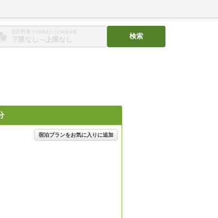
合計料金
※1部屋あたりの税込金額
検索
〜
分
宿泊プランをお気に入りに追加