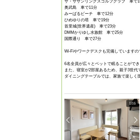
ザ・サザンリンクスゴルフクラブ 車で1
奥武島 車で11分
みーばるビーチ 車で12分
ひめゆりの塔 車で19分
首里城(世界遺産) 車で23分
DMMかりゆし水族館 車で25分
国際通り 車で27分
Wi-Fiやワークデスクも完備していま
6名全員が広々とベットで眠ることができ
また、寝室が2部屋あるため、親子3世代
ダイニングテーブルでは、家族で楽しく
1
/
16