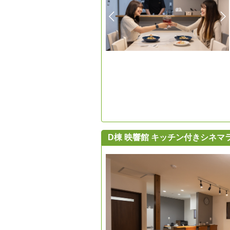
D棟 映響館 キッチン付きシネ