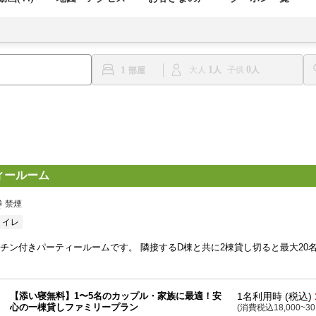
1
0
1
大人
子供
ィールーム
禁煙
トイレ
ッチン付きパーティールームです。 隣接するD棟と共に2棟貸し切ると最大20
【添い寝無料】1〜5名のカップル・家族に最適！安
1名利用時 (税込)
心の一棟貸しファミリープラン
(消費税込18,000~30