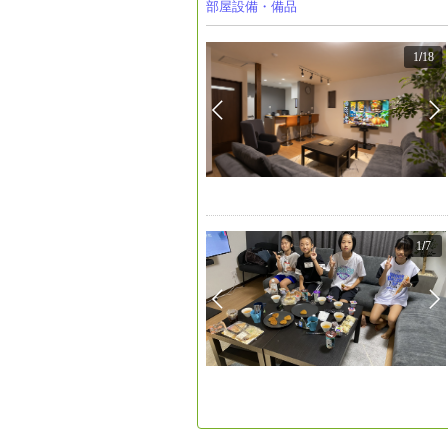
部屋設備・備品
1
/
18
1
/
7