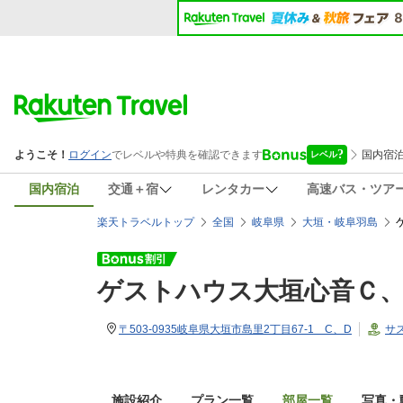
国内宿泊
交通＋宿
レンタカー
高速バス・ツア
楽天トラベルトップ
全国
岐阜県
大垣・岐阜羽島
ゲストハウス大垣心音Ｃ
〒503-0935岐阜県大垣市島里2丁目67-1 C、D
サ
施設紹介
プラン一覧
部屋一覧
写真・動