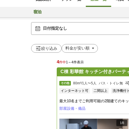
宿泊
日付指定なし
絞り込み
4
件中
1～4件表示
C棟 彩華館 キッチン付きパーテ
80m²/1人〜5人
バス・トイレ無
その他
インターネット可
二間以上
洗浄機付
最大10名までご利用可能の2階建てのキ
部屋設備・備品
1
/
8