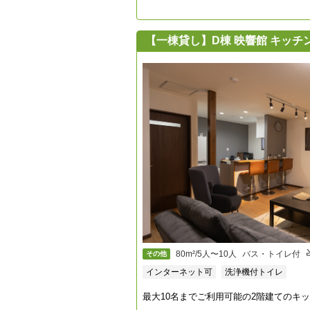
【一棟貸し】D棟 映響館 キッ
80m²/5人〜10人
バス・トイレ付
その他
インターネット可
洗浄機付トイレ
最大10名までご利用可能の2階建てのキ