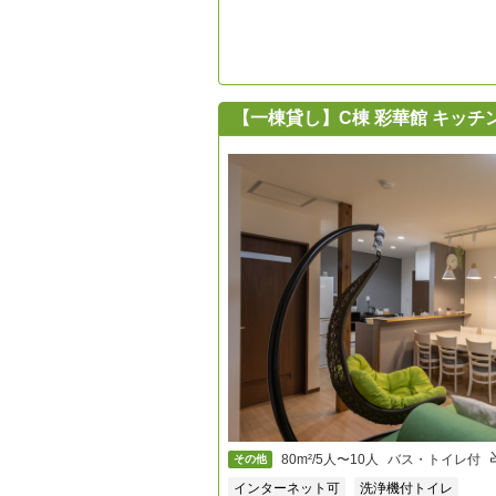
【一棟貸し】C棟 彩華館 キッ
80m²/5人〜10人
バス・トイレ付
その他
インターネット可
洗浄機付トイレ