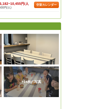
6,182~10,455円/人
空室カレンダー
500円/人)
+14枚の写真