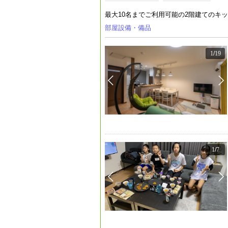
最大10名までご利用可能の2階建てのキ
部屋設備・備品
1
/
19
1
/
7