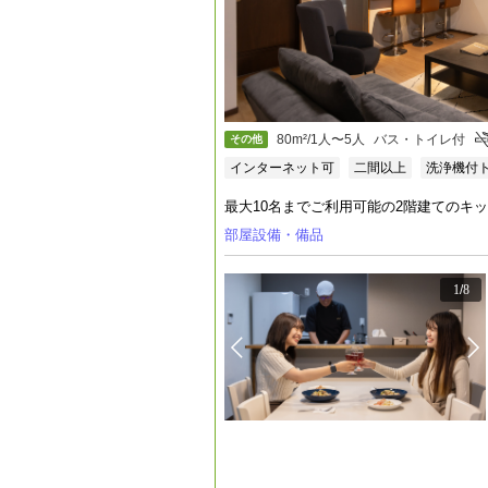
80m²/1人〜5人
バス・トイレ付
その他
インターネット可
二間以上
洗浄機付
最大10名までご利用可能の2階建てのキ
部屋設備・備品
1
/
8