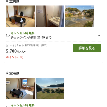
和室川側
お1人さま1泊（4名1室利用時） (税込)
詳細を見る
5,700
円
／人〜
ポイント(1%)
和室海側