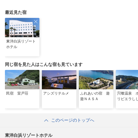
最近見た宿
東洋白浜リゾート
ホテル
同じ宿を見た人はこんな宿も見ています
民宿 室戸荘
アシズリテルメ
ふれあいの宿 遊
宍喰温泉 
遊ＮＡＳＡ
リビエラし
このページのトップへ
東洋白浜リゾートホテル