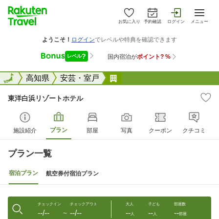
お気に入り
予約確認
ログイン
メニュー
全国
全国
高知県
安芸・室戸
東洋白浜リゾートホテル
東洋白浜リゾートホテル
プラン
施設紹介
部屋
写真
クーポン
クチコミ
プラン一覧
宿泊プラン
航空券付宿泊プラン
チェックイン
チェックアウト
大人
子ども
部屋数
--/--
--/--
--
--
--
〜
人
人
部屋