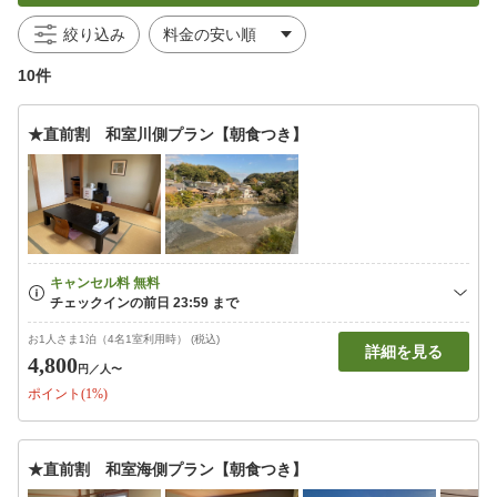
絞り込み
10件
★直前割 和室川側プラン【朝食つき】
お1人さま1泊（4名1室利用時） (税込)
詳細を見る
4,800
円
／人〜
ポイント(1%)
★直前割 和室海側プラン【朝食つき】