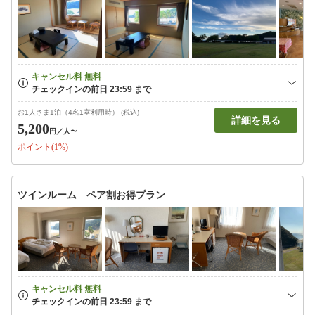
お1人さま1泊（4名1室利用時） (税込)
詳細を見る
5,200
円
／人〜
ポイント(1%)
ツインルーム ペア割お得プラン