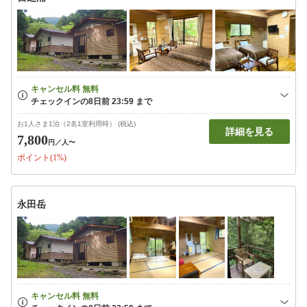
お1人さま1泊（2名1室利用時） (税込)
詳細を見る
7,800
円
／人〜
ポイント(1%)
永田岳