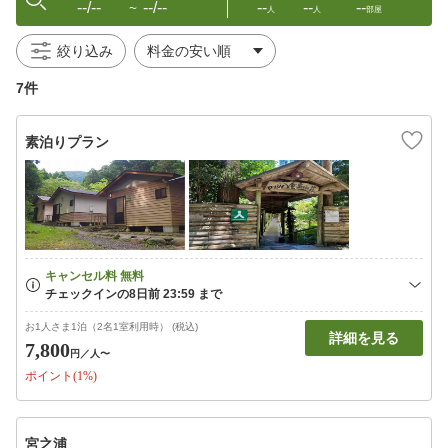
--/--
--/--
--
--
--
〜
人
人
部屋
絞り込み
7件
素泊りプラン
お1人さま1泊（2名1室利用時） (税込)
詳細を見る
7,800
円
／人〜
ポイント(1%)
宮之浦