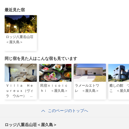
最近見た宿
ロッジ八重岳山荘
＜屋久島＞
同じ宿を見た人はこんな宿も見ています
Ｖｉｌｌａ Ｈｅ
民宿ｎｉｃｏｉｃ
ラメールエトワ
癒しの館 
ｕｒｅｕｘ（ヴィ
ｈｉ ＜屋久島＞
レ ＜屋久島＞
こ ＜屋久
ラ ウルー） ＜
屋久島＞
このページのトップへ
ロッジ八重岳山荘＜屋久島＞