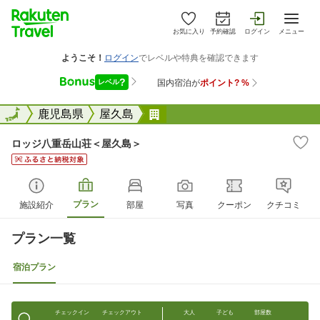
お気に入り
予約確認
ログイン
メニュー
全国
全国
鹿児島県
屋久島
ロッジ八重岳山荘＜屋久島＞
ロッジ八重岳山荘＜屋久島＞
プラン
施設紹介
部屋
写真
クーポン
クチコミ
プラン一覧
宿泊プラン
チェックイン
チェックアウト
大人
子ども
部屋数