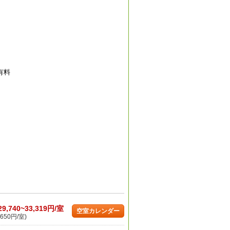
有料
29,740~33,319円/室
空室カレンダー
650円/室)