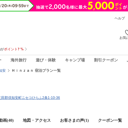
ヘルプ
お気
ー
海外旅行
遊び・体験
キャンプ場
割引クーポン
Ｈｉｎｚａｎ 宿泊プラン一覧
知安
道虻田郡倶知安町ニセコひらふ2条1-10-36
画(40)
地図・アクセス
お客さまの声(
1
)
クーポン一覧