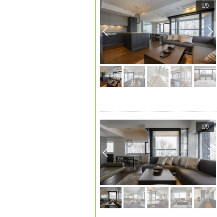
1
/
9
1
/
9