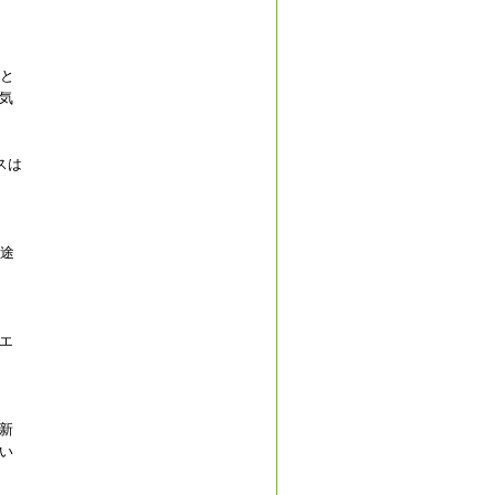
とと
気
スは
う途
エ
新
い