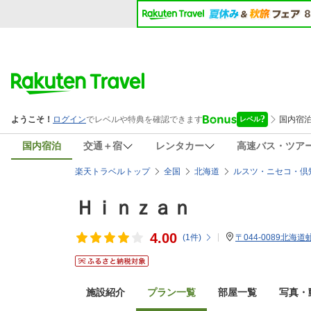
国内宿泊
交通＋宿
レンタカー
高速バス・ツア
楽天トラベルトップ
全国
北海道
ルスツ・ニセコ・倶
Ｈｉｎｚａｎ
4.00
(
1
件)
〒044-0089北海
施設紹介
プラン一覧
部屋一覧
写真・動