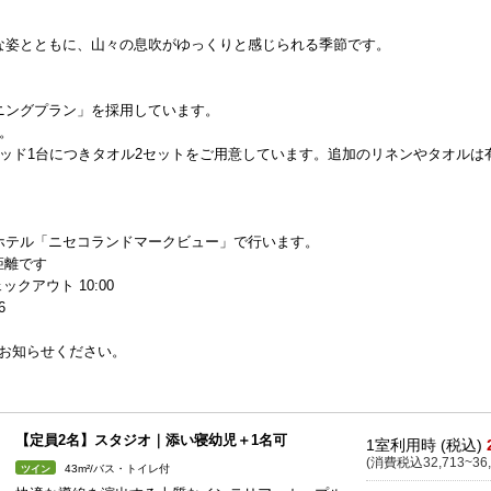
な姿とともに、山々の息吹がゆっくりと感じられる季節です。
ニングプラン」を採用しています。
。
ッド1台につきタオル2セットをご用意しています。追加のリネンやタオルは
ホテル「ニセコランドマークビュー」で行います。
距離です
ェックアウト 10:00
6
にお知らせください。
【定員2名】スタジオ｜添い寝幼児＋1名可
1室利用時 (税込)
(消費税込32,713~36,
43m²/バス・トイレ付
ツイン