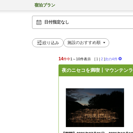
宿泊プラン
日付指定なし
絞り込み
14
件中
1～10件表示
[
1
|
2
]
次の4件
夜のニセコを満喫┃マウンテンラ