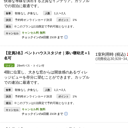
快適な導線を演出する上質なインテリア。カップル
での宿泊に最適です。
朝食なし 夕食なし
1人〜2人
食事
人数
予約時オンラインカード決済
1%
決済
ポイント
※このプランは1泊限定で予約可能となります。
連泊
キャンセル
【定員2名】ペントハウススタジオ｜添い寝幼児＋1
1室利用時 (税込)
名可
(消費税込30,928~34,
29m²/バス・トイレ付
ツイン
4階に位置し、大きな窓からは開放感のあるヴィレ
ッジビューを存分に望むことができます。カップル
での連泊に最適です。
朝食なし 夕食なし
1人〜2人
食事
人数
予約時オンラインカード決済
1%
決済
ポイント
※このプランは1泊限定で予約可能となります。
連泊
キャンセル