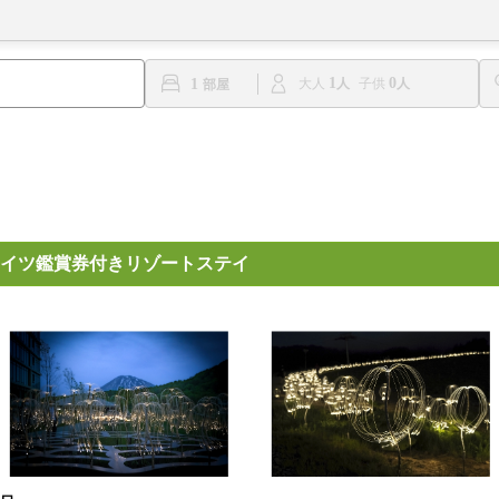
1
0
1
大人
子供
イツ鑑賞券付きリゾートステイ