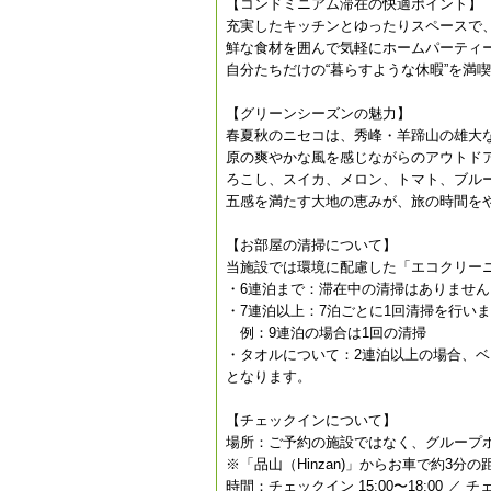
【コンドミニアム滞在の快適ポイント】
充実したキッチンとゆったりスペースで
鮮な食材を囲んで気軽にホームパーティ
自分たちだけの“暮らすような休暇”を満
【グリーンシーズンの魅力】
春夏秋のニセコは、秀峰・羊蹄山の雄大
原の爽やかな風を感じながらのアウトド
ろこし、スイカ、メロン、トマト、ブル
五感を満たす大地の恵みが、旅の時間を
【お部屋の清掃について】
当施設では環境に配慮した「エコクリー
・6連泊まで：滞在中の清掃はありません
・7連泊以上：7泊ごとに1回清掃を行い
例：9連泊の場合は1回の清掃
・タオルについて：2連泊以上の場合、ベ
となります。
【チェックインについて】
場所：ご予約の施設ではなく、グループ
※「品山（Hinzan)」からお車で約3分の
時間：チェックイン 15:00〜18:00 ／ チ