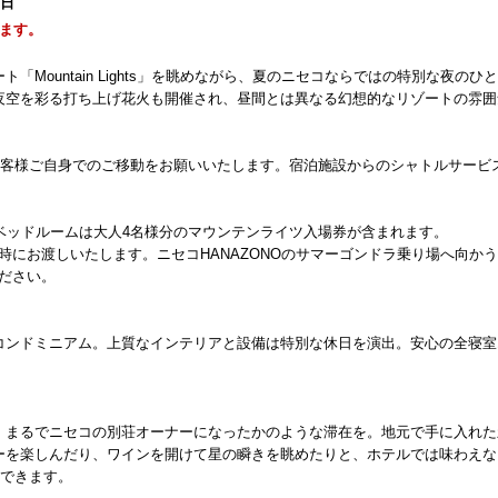
2日
ます。
Mountain Lights」を眺めながら、夏のニセコならではの特別な夜のひ
夜空を彩る打ち上げ花火も開催され、昼間とは異なる幻想的なリゾートの雰囲
はお客様ご自身でのご移動をお願いいたします。宿泊施設からのシャトルサービ
ベッドルームは大人4名様分のマウンテンライツ入場券が含まれます。
時にお渡しいたします。ニセコHANAZONOのサマーゴンドラ乗り場へ向か
ださい。
コンドミニアム。上質なインテリアと設備は特別な休日を演出。安心の全寝室
、まるでニセコの別荘オーナーになったかのような滞在を。地元で手に入れた
ーを楽しんだり、ワインを開けて星の瞬きを眺めたりと、ホテルでは味わえな
喫できます。