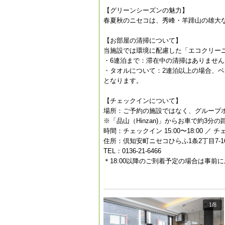
【グリーンシーズンの魅力】
春夏秋のニセコは、秀峰・羊蹄山の雄大
【お部屋の清掃について】
当施設では環境に配慮した「エコクリー
・6連泊まで：滞在中の清掃はありません
・タオルについて：2連泊以上の場合、ベ
となります。
【チェックインについて】
場所：ご予約の施設ではなく、グループ
※「品山（Hinzan)」からお車で約3分の
時間：チェックイン 15:00〜18:00 ／ チ
住所：倶知安町ニセコひらふ1条2丁目7-1
TEL：0136-21-6466
＊18:00以降のご到着予定の場合は事前
1
/
8