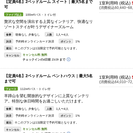
【定員4名】2ベッドルーム スイート｜最大5名まで
1室利用時 (税込)
可
(消費税込60,440~68,
100m²/バス・トイレ付
ファイブ以上
贅沢な空間を演出する上質なインテリア、快適なリ
ゾートステイが叶うデザイナーズルーム
朝食なし 夕食なし
1人〜4人
食事
人数
予約時オンラインカード決済
1%
決済
ポイント
※このプランは1泊限定で予約可能となります。
連泊
キャンセル
【定員4名】2ベッドルーム ペントハウス｜最大5名
1室利用時 (税込)
まで可
(消費税込64,010~72,
112m²/バス・トイレ付
フォース
羊蹄山を望む開放的なデザインに上質なインテリ
ア。特別な休日時間をお過ごしいただけます。
朝食なし 夕食なし
1人〜4人
食事
人数
予約時オンラインカード決済
1%
決済
ポイント
※このプランは1泊限定で予約可能となります。
連泊
キャンセル