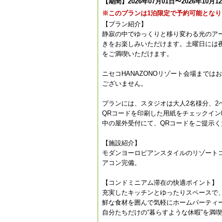
【期間】2026年07月01日〜2026年10月1
※このプランは1泊限定で予約可能となり
【プラン紹介】
静寂の中でゆっくりと移り変わる光のアート「
きをお楽しみいただけます。土曜日には
をご満喫いただけます。
ニセコHANAZONOリゾート会場まで
ございません。
プランには、スタジオは大人2名様分、2
QRコードを印刷した用紙をチェックイン
中の屋外受付にて、QRコードをご提示く
【施設紹介】
モダンヨーロピアンスタイルのリゾート
アコン完備。
【コンドミニアム滞在の快適ポイント】
充実したキッチンとゆったりスペースで
鮮な食材を囲んで気軽にホームパーティ
自分たちだけの“暮らすような休暇”を満