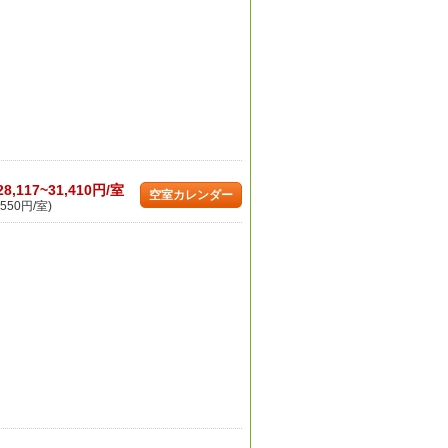
28,117~31,410円/室
空室カレンダー
550円/室)