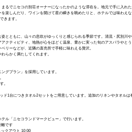
、まるでニセコの別荘オーナーになったかのような滞在を。地元で手に入れた
ーを楽しんだり、ワインを開けて星の瞬きを眺めたりと、ホテルでは味わえな
喫できます。
な姿とともに、山々の息吹がゆっくりと感じられる季節です。清流・尻別川や
アアクティビティ、地熱が心をほどく温泉、豊かに実った旬のアスパラやとう
ーベリーなどが、近隣の直売所で手軽に味わえる贅沢。
やわらかく満たしてくれます。
ニングプラン」を採用しています。
。
ます。
ッド1台につきタオル2セットをご用意しています。追加のリネンやタオルは
ホテル「ニセコランドマークビュー」で行います。
距離です
ェックアウト 10:00