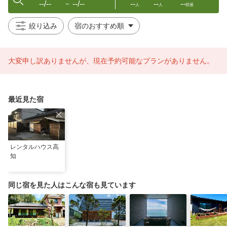
--/--
--/--
--
--
--
〜
人
人
部屋
絞り込み
大変申し訳ありませんが、現在予約可能なプランがありません。
最近見た宿
レンタルハウス高
知
同じ宿を見た人はこんな宿も見ています