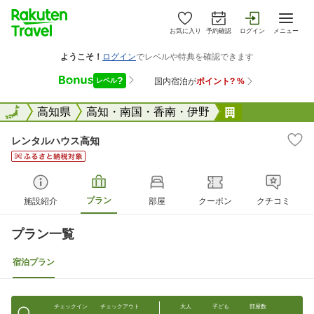
お気に入り
予約確認
ログイン
メニュー
全国
全国
高知県
高知・南国・香南・伊野
レンタルハウ
レンタルハウス高知
プラン
施設紹介
部屋
クーポン
クチコミ
プラン一覧
宿泊プラン
チェックイン
チェックアウト
大人
子ども
部屋数