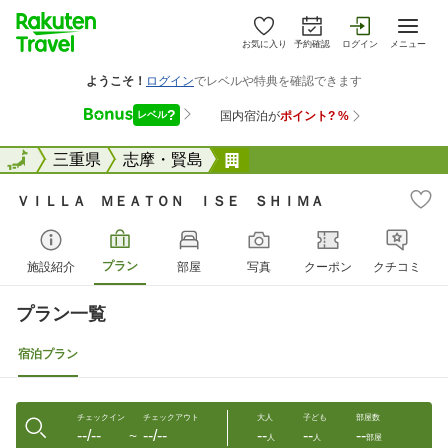
お気に入り
予約確認
ログイン
メニュー
全国
全国
三重県
志摩・賢島
ＶＩＬＬＡ ＭＥＡＴＯＮ
ＶＩＬＬＡ ＭＥＡＴＯＮ ＩＳＥ ＳＨＩＭＡ
プラン
施設紹介
部屋
写真
クーポン
クチコミ
プラン一覧
宿泊プラン
チェックイン
チェックアウト
大人
子ども
部屋数
--/--
--/--
--
--
--
〜
人
人
部屋