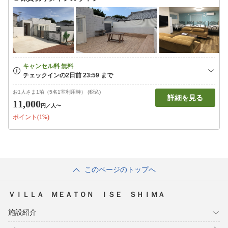
お1人さま1泊（5名1室利用時） (税込)
詳細を見る
11,000
円
／人〜
ポイント(1%)
このページのトップへ
ＶＩＬＬＡ ＭＥＡＴＯＮ ＩＳＥ ＳＨＩＭＡ
施設紹介