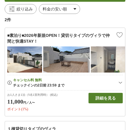
絞り込み
2件
■素泊り■2026年新規OPEN！貸切りタイプのヴィラで仲
間と快適STAY！
お1人さま1泊（5名1室利用時） (税込)
詳細を見る
11,000
円
／人〜
ポイント(1%)
１棟貸切りタイプのヴィラ