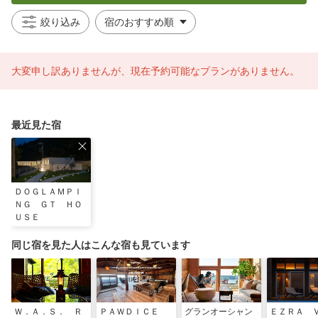
絞り込み
大変申し訳ありませんが、現在予約可能なプランがありません。
最近見た宿
ＤＯＧＬＡＭＰＩ
ＮＧ ＧＴ ＨＯ
ＵＳＥ
同じ宿を見た人はこんな宿も見ています
Ｗ．Ａ．Ｓ． Ｒ
ＰＡＷＤＩＣＥ
グランオーシャン
ＥＺＲＡ 