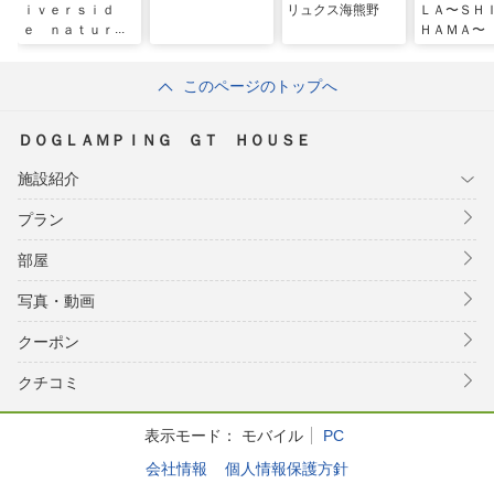
ｉｖｅｒｓｉｄ
リュクス海熊野
ＬＡ〜ＳＨ
ｅ ｎａｔｕｒ
ＨＡＭＡ〜
ｅ ｔｅｒｒａｃ
ｅ
このページのトップへ
ＤＯＧＬＡＭＰＩＮＧ ＧＴ ＨＯＵＳＥ
施設紹介
プラン
部屋
写真・動画
クーポン
クチコミ
表示モード：
モバイル
PC
会社情報
個人情報保護方針