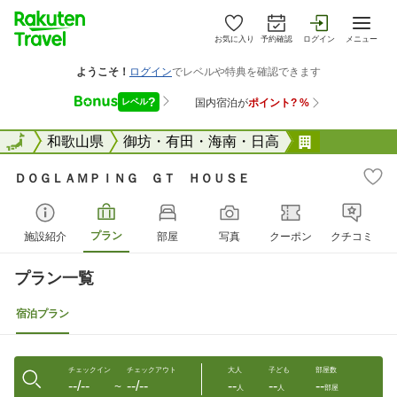
お気に入り
予約確認
ログイン
メニュー
全国
全国
和歌山県
御坊・有田・海南・日高
ＤＯＧＬＡ
ＤＯＧＬＡＭＰＩＮＧ ＧＴ ＨＯＵＳＥ
プラン
施設紹介
部屋
写真
クーポン
クチコミ
プラン一覧
宿泊プラン
チェックイン
チェックアウト
大人
子ども
部屋数
--/--
--/--
--
--
--
〜
人
人
部屋