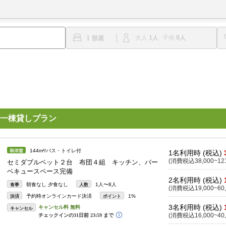
1
0
1
大人
子供
 一棟貸しプラン
144m²/バス・トイレ付
和洋室
1名利用時 (税込)
(消費税込38,000~121
セミダブルベット２台 布団４組 キッチン、バー
ベキュースペース完備
2名利用時 (税込)
朝食なし 夕食なし
1人〜8人
食事
人数
(消費税込19,000~60,
予約時オンラインカード決済
1%
決済
ポイント
3名利用時 (税込)
キャンセル
(消費税込16,000~40,