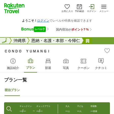
お気に入り
予約確認
ログイン
メニュー
全国
全国
沖縄県
恩納・名護・本部・今帰仁
ＣＯＮＤＯ
ＣＯＮＤＯ ＹＵＭＡＮＧＩ
プラン
施設紹介
部屋
写真
クーポン
クチコミ
プラン一覧
宿泊プラン
チェックイン
チェックアウト
大人
子ども
部屋数
--/--
--/--
--
--
--
〜
人
人
部屋