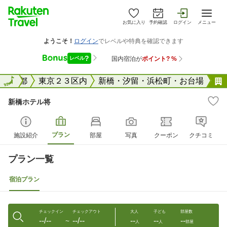
お気に入り
予約確認
ログイン
メニュー
国
東京都
全国
東京２３区内
新橋・汐留・浜松町・お台場
新橋ホテル将
プラン
施設紹介
部屋
写真
クーポン
クチコミ
プラン一覧
宿泊プラン
チェックイン
チェックアウト
大人
子ども
部屋数
--/--
--/--
--
--
--
〜
人
人
部屋