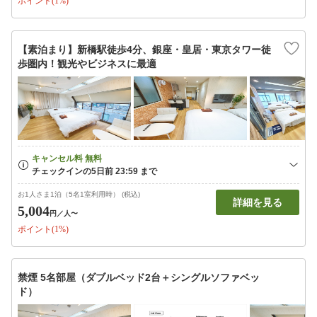
ポイント(1%)
【素泊まり】新橋駅徒歩4分、銀座・皇居・東京タワー徒
歩圏内！観光やビジネスに最適
お1人さま1泊（5名1室利用時） (税込)
詳細を見る
5,004
円
／人〜
ポイント(1%)
禁煙 5名部屋（ダブルベッド2台＋シングルソファベッ
ド）