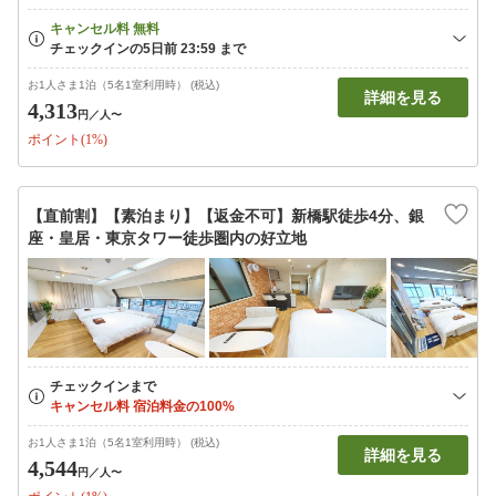
お1人さま1泊（5名1室利用時） (税込)
詳細を見る
4,313
円
／人〜
ポイント(1%)
【直前割】【素泊まり】【返金不可】新橋駅徒歩4分、銀
座・皇居・東京タワー徒歩圏内の好立地
お1人さま1泊（5名1室利用時） (税込)
詳細を見る
4,544
円
／人〜