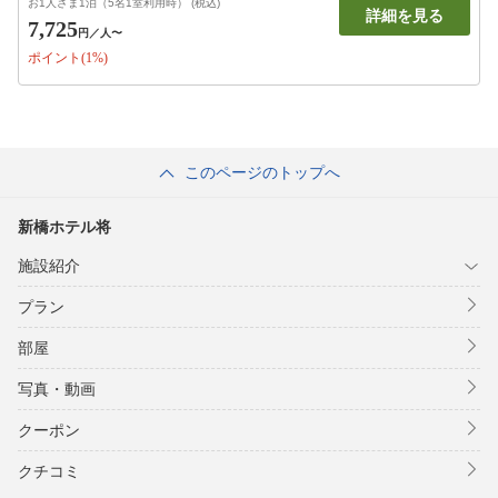
お1人さま1泊（5名1室利用時） (税込)
詳細を見る
7,725
円
／人〜
ポイント(1%)
このページのトップへ
新橋ホテル将
施設紹介
プラン
部屋
写真・動画
クーポン
クチコミ