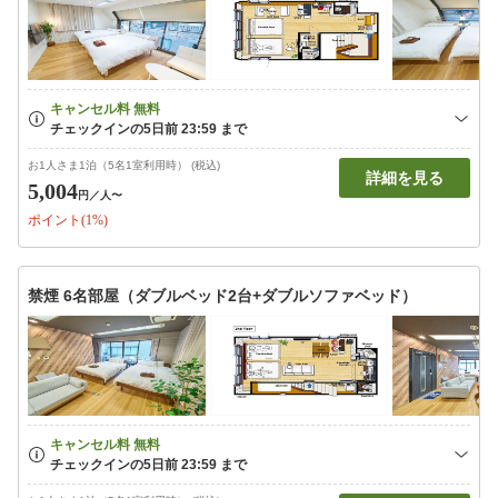
お1人さま1泊（5名1室利用時） (税込)
詳細を見る
5,004
円
／人〜
ポイント(1%)
禁煙 6名部屋（ダブルベッド2台+ダブルソファベッド）