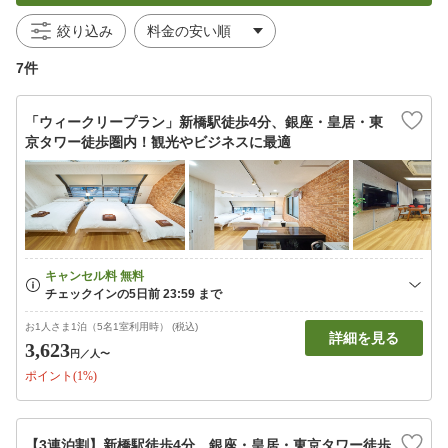
絞り込み
7件
「ウィークリープラン」新橋駅徒歩4分、銀座・皇居・東
京タワー徒歩圏内！観光やビジネスに最適
お1人さま1泊（5名1室利用時） (税込)
詳細を見る
3,623
円
／人〜
ポイント(1%)
【3連泊割】新橋駅徒歩4分、銀座・皇居・東京タワー徒歩