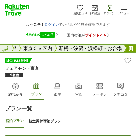
お気に入り
予約確認
ログイン
メニュー
国
東京都
全国
東京２３区内
新橋・汐留・浜松町・お台場
フェアモント東京
プラン
施設紹介
部屋
写真
クーポン
クチコミ
プラン一覧
宿泊プラン
航空券付宿泊プラン