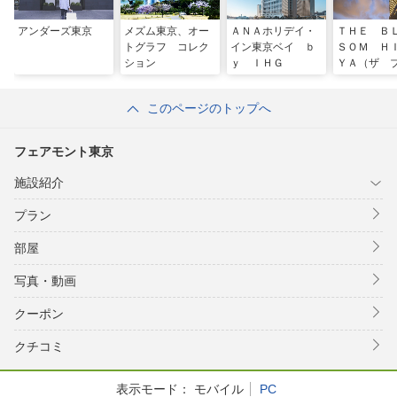
アンダーズ東京
メズム東京、オー
ＡＮＡホリデイ・
ＴＨＥ Ｂ
トグラフ コレク
イン東京ベイ ｂ
ＳＯＭ Ｈ
ション
ｙ ＩＨＧ
ＹＡ（ザ 
サム日比谷
このページのトップへ
フェアモント東京
施設紹介
プラン
部屋
写真・動画
クーポン
クチコミ
表示モード：
モバイル
PC