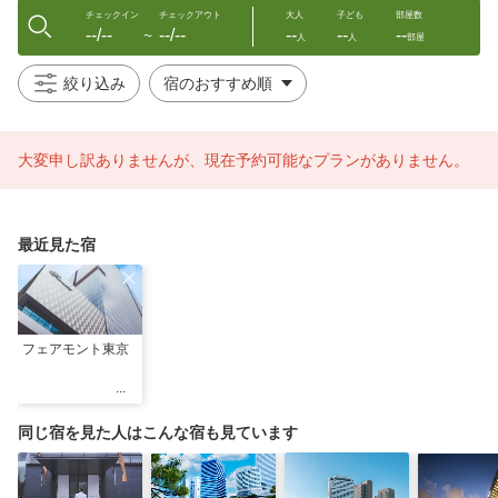
チェックイン
チェックアウト
大人
子ども
部屋数
--/--
--/--
--
--
--
〜
人
人
部屋
絞り込み
大変申し訳ありませんが、現在予約可能なプランがありません。
最近見た宿
フェアモント東京
同じ宿を見た人はこんな宿も見ています