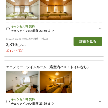
お1人さま1泊（5名1室利用時） (税込)
詳細を見る
2,310
円
／人〜
ポイント(1%)
エコノミー ツインルーム（客室内バス・トイレなし）