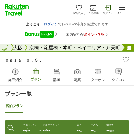
お気に入り
予約確認
ログイン
メニュー
阪府
全国
大阪
京橋・淀屋橋・本町・ベイエリア・弁天町
Ｃａｓａ Ｇ．Ｓ．
プラン
施設紹介
部屋
写真
クーポン
クチコミ
プラン一覧
宿泊プラン
チェックイン
チェックアウト
大人
子ども
部屋数
--/--
--/--
--
--
--
〜
人
人
部屋