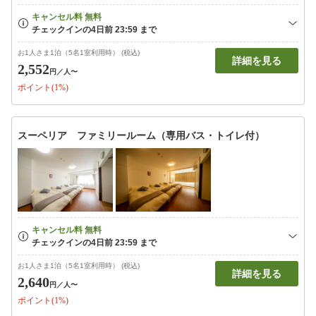
お1人さま1泊（5名1室利用時） (税込)
詳細を見る
2,552
円
／人〜
ポイント(1%)
スーペリア ファミリールーム（専用バス・トイレ付）
お1人さま1泊（5名1室利用時） (税込)
詳細を見る
2,640
円
／人〜
ポイント(1%)