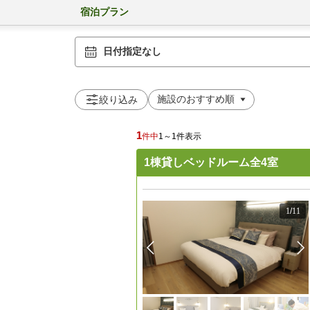
宿泊プラン
日付指定なし
絞り込み
1
件中
1～1件表示
1棟貸しベッドルーム全4室
1
/
11