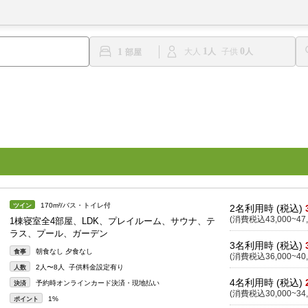
1
0
1
大人
子供
170m²/バス・トイレ付
ツイン
2名利用時 (税込)
(消費税込43,000~47,
1棟寝室全4部屋、LDK、プレイルーム、サウナ、テ
ラス、プール、ガーデン
3名利用時 (税込)
朝食なし 夕食なし
食事
(消費税込36,000~40,
2人〜8人 子供料金設定有り
人数
4名利用時 (税込)
予約時オンラインカード決済・現地払い
決済
(消費税込30,000~34,
1%
ポイント