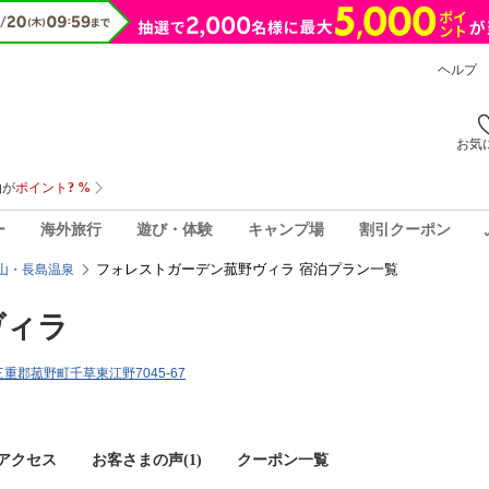
ヘルプ
お気
ー
海外旅行
遊び・体験
キャンプ場
割引クーポン
フォレストガーデン菰野ヴィラ 宿泊プラン一覧
山・長島温泉
ヴィラ
県三重郡菰野町千草東江野7045-67
アクセス
お客さまの声(
1
)
クーポン一覧