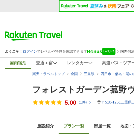
国内宿泊
交通＋宿
レンタカー
高速バス・ツア
楽天トラベルトップ
全国
三重県
四日市・桑名・湯の
フォレストガーデン菰野
5.00
(
1
件)
〒510-1251三重
施設紹介
プラン一覧
部屋一覧
地図・