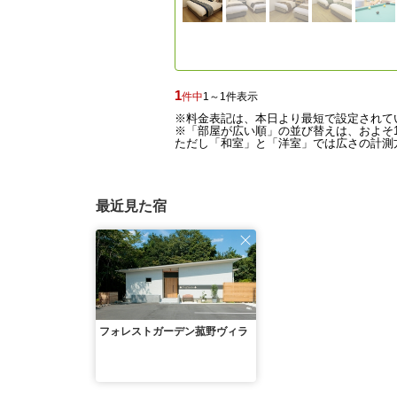
1
件中
1～1件表示
※料金表記は、本日より最短で設定されて
※「部屋が広い順」の並び替えは、およそ1
ただし「和室」と「洋室」では広さの計測方
最近見た宿
フォレストガーデン菰野ヴィラ