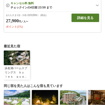
お1人さま1泊（3名1室利用時） (税込)
詳細を見る
27,900
円
／人〜
ポイント(1%)
最近見た宿
浜名湖パームスプ
リングス ｂｙ
ｌｅｓ ｑｕａｔ
ｒｅ ｓａｉｓｏ
ｎｓ
同じ宿を見た人はこんな宿も見ています