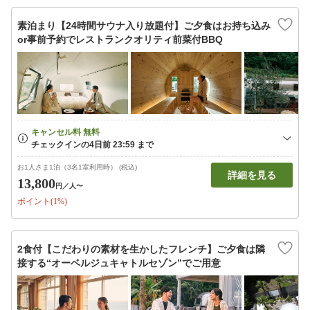
素泊まり【24時間サウナ入り放題付】ご夕食はお持ち込み
or事前予約でレストランクオリティ前菜付BBQ
お1人さま1泊（3名1室利用時） (税込)
詳細を見る
13,800
円
／人〜
ポイント(1%)
2食付【こだわりの素材を生かしたフレンチ】ご夕食は隣
接する“オーベルジュキャトルセゾン”でご用意