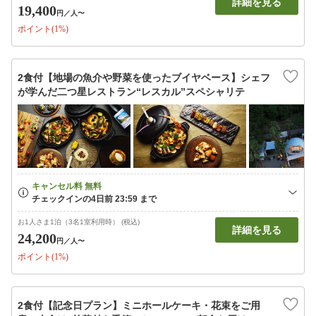
詳細を見る
19,400
円
／人〜
ポイント(1%)
2食付【地場の魚介や野菜を使ったブイヤベース】シェフ
が学んだ二つ星レストラン“レスカル”スペシャリテ
お1人さま1泊（3名1室利用時） (税込)
詳細を見る
24,200
円
／人〜
ポイント(1%)
2食付【記念日プラン】ミニホールケーキ・花束をご用