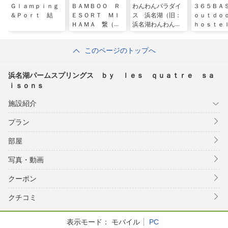
Ｇｌａｍｐｉｎｇ
ＢＡＭＢＯＯ Ｒ
わんわんパラダイ
３６５Ｂ
＆Ｐｏｒｔ 結
ＥＳＯＲＴ ＭＩ
ス 浜名湖（旧：
ｏｕｔｄ
ＨＡＭＡ 繋（つ
浜名湖わんわんパ
ｈｏｓｔｅ
なぐ）
ラダイス ホテ
ル）
このページのトップへ
浜名湖パームスプリングス ｂｙ ｌｅｓ ｑｕａｔｒｅ ｓａ
ｉｓｏｎｓ
施設紹介
プラン
部屋
写真・動画
クーポン
クチコミ
表示モード：
モバイル
PC