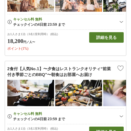
お1人さま1泊（3名1室利用時） (税込)
詳細を見る
18,200
円
／人〜
ポイント(1%)
2食付【人気No.1】〜夕食はレストランクオリティ“前菜
付き季節ごとのBBQ”〜朝食はお部屋へお届け
お1人さま1泊（3名1室利用時） (税込)