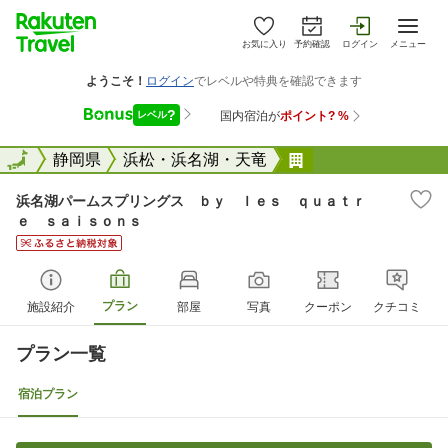
お気に入り
予約確認
ログイン
メニュー
全国
全国
静岡県
浜松・浜名湖・天竜
浜名湖パームスプ
浜名湖パームスプリングス ｂｙ ｌｅｓ ｑｕａｔｒ
ｅ ｓａｉｓｏｎｓ
プラン
施設紹介
部屋
写真
クーポン
クチコミ
プラン一覧
宿泊プラン