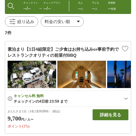
チェックイン
チェックアウト
大人
子ども
部屋数
--/--
--/--
--
--
--
〜
人
人
部屋
絞り込み
7件
素泊まり【1日4組限定】ご夕食はお持ち込みor事前予約で
レストランクオリティの前菜付BBQ
お1人さま1泊（3名1室利用時） (税込)
詳細を見る
9,700
円
／人〜
ポイント(1%)