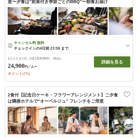
意〜夕食は“前菜付き季節ごとのBBQ”〜朝食お届け
お1人さま1泊（3名1室利用時） (税込)
詳細を見る
24,900
円
／人〜
ポイント(1%)
2食付【記念日ケーキ・フラワーアレンジメント】ご夕食
は隣接ホテルで“オーベルジュ” フレンチをご用意