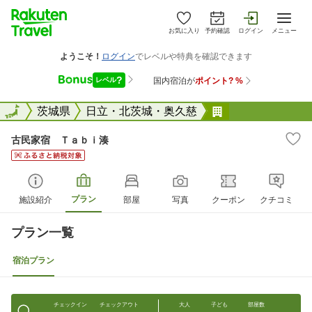
お気に入り
予約確認
ログイン
メニュー
全国
全国
茨城県
日立・北茨城・奥久慈
古民家宿 Ｔａ
古民家宿 Ｔａｂｉ湊
プラン
施設紹介
部屋
写真
クーポン
クチコミ
プラン一覧
宿泊プラン
チェックイン
チェックアウト
大人
子ども
部屋数