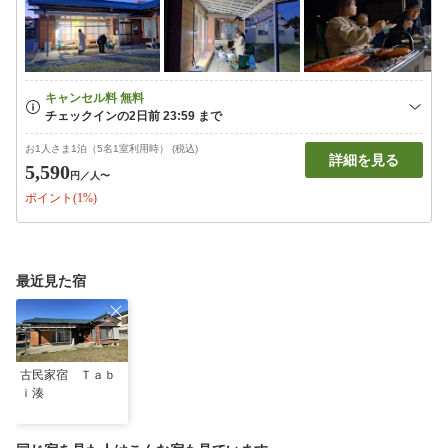
お1人さま1泊（5名1室利用時） (税込)
詳細を見る
5,590
円
／人〜
ポイント(1%)
最近見た宿
古民家宿 Ｔａｂ
ｉ湊