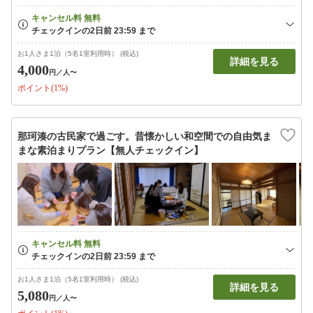
お1人さま1泊（5名1室利用時） (税込)
詳細を見る
4,000
円
／人〜
ポイント(1%)
那珂湊の古民家で過ごす。昔懐かしい和空間での自由気ま
まな素泊まりプラン【無人チェックイン】
お1人さま1泊（5名1室利用時） (税込)
詳細を見る
5,080
円
／人〜