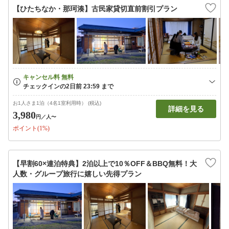
【ひたちなか・那珂湊】古民家貸切直前割引プラン
お1人さま1泊（4名1室利用時） (税込)
詳細を見る
3,980
円
／人〜
ポイント(1%)
【早割60×連泊特典】2泊以上で10％OFF＆BBQ無料！大
人数・グループ旅行に嬉しい先得プラン