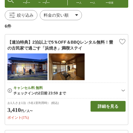
--/--
--/--
--
--
--
〜
人
人
部屋
絞り込み
6件
【連泊特典】2泊以上で5％OFF＆BBQレンタル無料！畳
の古民家で過ごす「浜焼き」満喫ステイ
お1人さま1泊（5名1室利用時） (税込)
詳細を見る
3,410
円
／人〜
ポイント(1%)