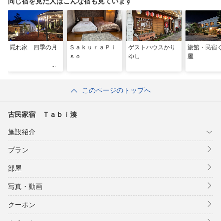
同じ宿を見た人はこんな宿も見ています
隠れ家 四季の月
ＳａｋｕｒａＰｉ
ゲストハウスかり
旅館・民宿
ｓｏ
ゆし
屋
このページのトップへ
古民家宿 Ｔａｂｉ湊
施設紹介
プラン
部屋
写真・動画
クーポン