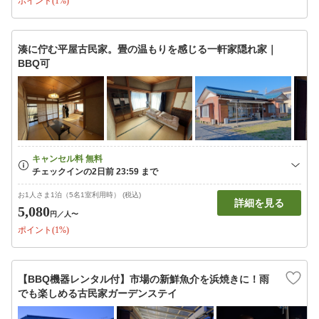
ポイント(1%)
湊に佇む平屋古民家。畳の温もりを感じる一軒家隠れ家｜
BBQ可
お1人さま1泊（5名1室利用時） (税込)
詳細を見る
5,080
円
／人〜
ポイント(1%)
【BBQ機器レンタル付】市場の新鮮魚介を浜焼きに！雨
でも楽しめる古民家ガーデンステイ