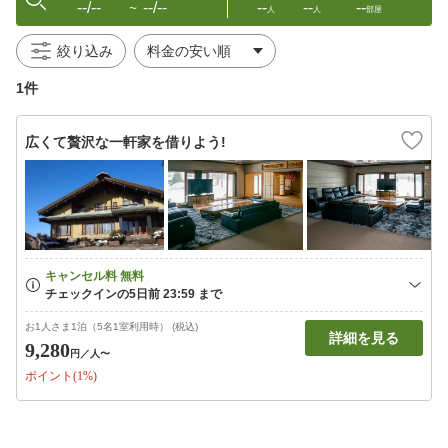
--/--
--/--
--
--
--
〜
人
人
部屋
絞り込み
1件
広くて贅沢な一軒家を借りよう!
お1人さま1泊（5名1室利用時） (税込)
詳細を見る
9,280
円
／人〜
ポイント(1%)