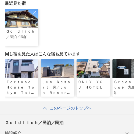
最近見た宿
Ｇｏｌｄｌｉｃｈ
／民泊／民泊
同じ宿を見た人はこんな宿も見ています
Ｆｏｒｔｕｎｅ
Ｊｕｎ Ｒｅｓｏ
ＯＮＬＹ ＹＯ
Ｇｒｅｅｎ
Ｈｏｕｓｅ Ｔｏ
ｒｔ 月／Ｊｕ
Ｕ ＨＯＴＥＬ
ｕｓｅ 九
ｋｙｏ Ｔａｔｅ
ｎ Ｒｅｓｏｒ
＾
泊
ｉｓｈｉ ＾
ｔ 松／民泊
このページのトップへ
Ｇｏｌｄｌｉｃｈ／民泊／民泊
施設紹介