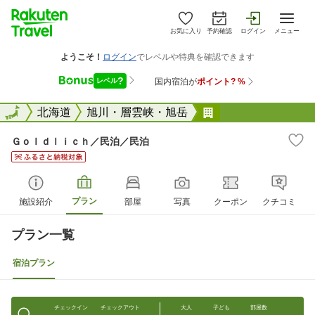
お気に入り
予約確認
ログイン
メニュー
全国
全国
北海道
旭川・層雲峡・旭岳
Ｇｏｌｄｌｉｃｈ
Ｇｏｌｄｌｉｃｈ／民泊／民泊
プラン
施設紹介
部屋
写真
クーポン
クチコミ
プラン一覧
宿泊プラン
チェックイン
チェックアウト
大人
子ども
部屋数