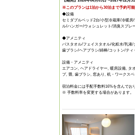
【期間】2026年06月03日〜2027年12月3
※このプランは1泊から30泊まで予約可
◆設備
セミダブルベッド2台/小型冷蔵庫/冷暖房
ル/ハンガー/ウォシュレット/消臭スプレ
◆アメニティ
バスタオル/フェイスタオル/化粧水/乳液
歯ブラシ/ヘアブラシ/綿棒/コットン/ティ
設備・アメニティ
エアコン, ヘアドライヤー, 暖房設備, 
プ, 畳, 歯ブラシ, 窓あり, 机・ワークス
宿泊料金には手配手数料16%を含んでお
※ 手数料率を変更する場合があります。