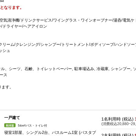
1日
能となります。
/空気清浄機/ドリンクサービス/ワイングラス・ワインオープナー/湯呑/電気ケ
ー/ドライヤー/ヘアアイロン
/クリーム/クレンジング/シャンプー/トリートメント/ボディソープ/ハンドソー
ッシュ
タオル、シーツ、石鹸、トイレットペーパー, 駐車場込み, 冷蔵庫, シャンプー, 
ペース
ります。
一戸建て
1名利用時 (税込)
(消費税込20,880~29,
54m²/バス・トイレ付
和洋室
寝室1部屋、シングル2台、バスルーム1室 (バスタブ
2名利用時 (税込)