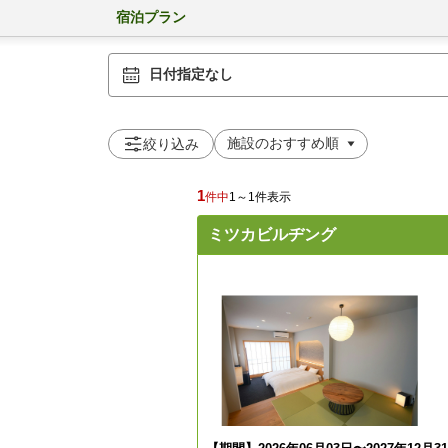
宿泊プラン
日付指定なし
絞り込み
1
件中
1～1件表示
ミツカビルヂング