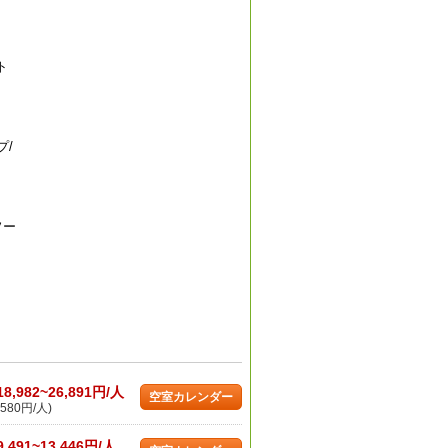
ト
プ/
ソー
18,982~26,891円/人
空室カレンダー
580円/人)
9,491~13,446円/人