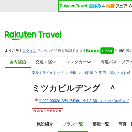
国内宿泊
交通＋宿
レンタカー
高速バス・ツア
楽天トラベルトップ
全国
山梨県
甲府・湯村・昇仙峡
ミツカビルヂング ＾
〒400-0032山梨県甲府市中央4-5-36 ミツカビルヂング
施設紹介
プラン一覧
部屋一覧
写真・動