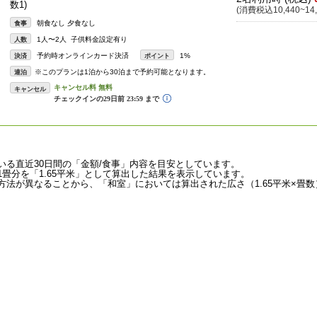
数1)
(消費税込10,440~14,
朝食なし 夕食なし
食事
1人〜2人 子供料金設定有り
人数
予約時オンラインカード決済
1%
決済
ポイント
※このプランは1泊から30泊まで予約可能となります。
連泊
キャンセル
いる直近30日間の「金額/食事」内容を目安としています。
畳分を「1.65平米」として算出した結果を表示しています。
法が異なることから、「和室」においては算出された広さ（1.65平米×畳数