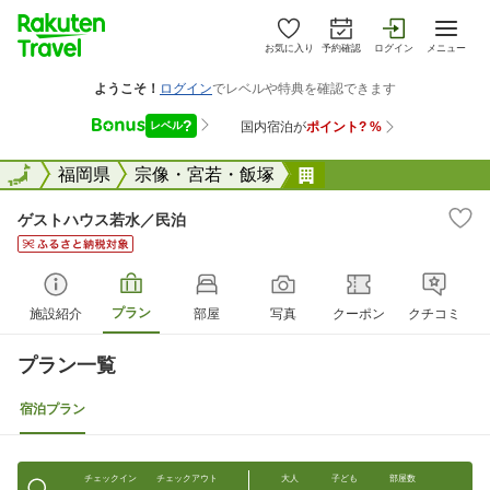
お気に入り
予約確認
ログイン
メニュー
全国
全国
福岡県
宗像・宮若・飯塚
ゲストハウス若水／
ゲストハウス若水／民泊
プラン
施設紹介
部屋
写真
クーポン
クチコミ
プラン一覧
宿泊プラン
チェックイン
チェックアウト
大人
子ども
部屋数