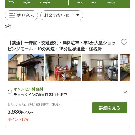
--/--
--/--
--
--
--
〜
人
人
部屋
絞り込み
1件
【禁煙】一軒家・交通便利・無料駐車・車3分大型ショッ
ピングモール・10分高速・15分世界遺産・桜名所
お1人さま1泊（5名1室利用時） (税込)
詳細を見る
5,986
円
／人〜
ポイント(1%)