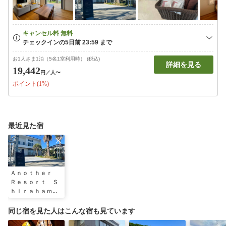
お1人さま1泊（5名1室利用時） (税込)
詳細を見る
19,442
円
／人〜
ポイント(1%)
最近見た宿
Ａｎｏｔｈｅｒ
Ｒｅｓｏｒｔ Ｓ
ｈｉｒａｈａｍ
ａ Ｖｉｌｌａｇ
ｅ．－白浜ヴィレ
同じ宿を見た人はこんな宿も見ています
ッジ－ ＾