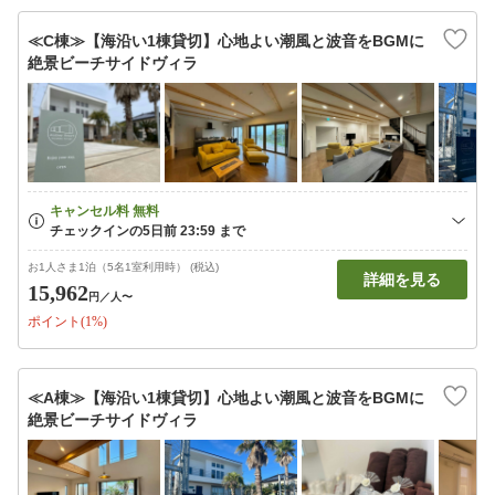
≪C棟≫【海沿い1棟貸切】心地よい潮風と波音をBGMに
絶景ビーチサイドヴィラ
お1人さま1泊（5名1室利用時） (税込)
詳細を見る
15,962
円
／人〜
ポイント(1%)
≪A棟≫【海沿い1棟貸切】心地よい潮風と波音をBGMに
絶景ビーチサイドヴィラ