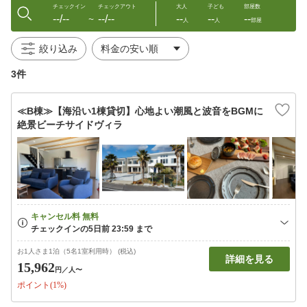
チェックイン
チェックアウト
大人
子ども
部屋数
--/--
--/--
--
--
--
〜
人
人
部屋
絞り込み
3件
≪B棟≫【海沿い1棟貸切】心地よい潮風と波音をBGMに
絶景ビーチサイドヴィラ
お1人さま1泊（5名1室利用時） (税込)
詳細を見る
15,962
円
／人〜
ポイント(1%)