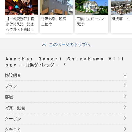
【一棟貸別荘】横
野沢温泉 民宿
三浦バンビーノ／
継流荘 ＾
須賀の民泊 泊ま
土佐竹
民泊
って遊べる古民家
スタジオ いりや
まずのおうち／民
このページのトップへ
泊
Ａｎｏｔｈｅｒ Ｒｅｓｏｒｔ Ｓｈｉｒａｈａｍａ Ｖｉｌｌ
ａｇｅ．－白浜ヴィレッジ－ ＾
施設紹介
プラン
部屋
写真・動画
クーポン
クチコミ