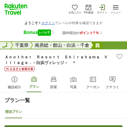
お気に入り
予約確認
ログイン
メニュー
全国
全国
千葉県
南房総・館山・白浜・千倉
Ａｎｏｔｈｅ
Ａｎｏｔｈｅｒ Ｒｅｓｏｒｔ Ｓｈｉｒａｈａｍａ Ｖ
ｉｌｌａｇｅ．－白浜ヴィレッジ－ ＾
プラン
施設紹介
部屋
写真
クーポン
クチコミ
プラン一覧
宿泊プラン