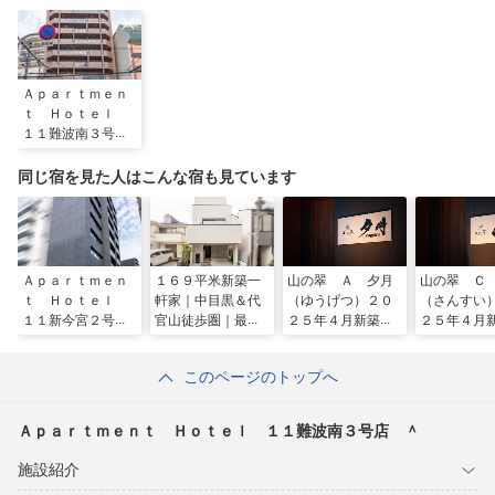
Ａｐａｒｔｍｅｎ
ｔ Ｈｏｔｅｌ
１１難波南３号
店 ＾
同じ宿を見た人はこんな宿も見ています
Ａｐａｒｔｍｅｎ
１６９平米新築一
山の翠 Ａ 夕月
山の翠 Ｃ
ｔ Ｈｏｔｅｌ
軒家｜中目黒＆代
（ゆうげつ）２０
（さんすい
１１新今宮２号
官山徒歩圏｜最大
２５年４月新築オ
２５年４月
店 ＾
６名｜２泊ｏｋ｜
ープン ＾
ープン ＾
送迎サービス４泊
このページのトップへ
以上１回無料／民
泊
Ａｐａｒｔｍｅｎｔ Ｈｏｔｅｌ １１難波南３号店 ＾
施設紹介