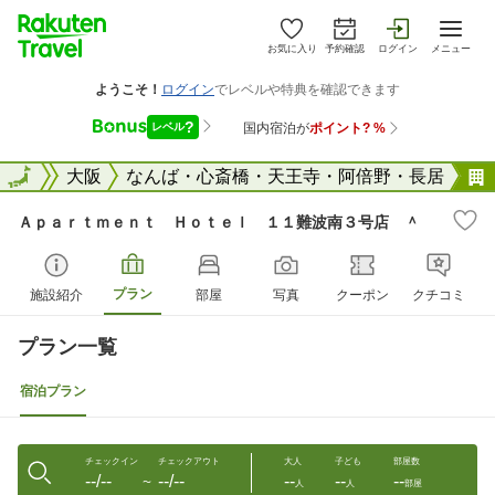
お気に入り
予約確認
ログイン
メニュー
大阪府
全国
大阪
なんば・心斎橋・天王寺・阿倍野・長居
Ａｐａｒｔｍｅｎｔ Ｈｏｔｅｌ １１難波南３号店 ＾
プラン
施設紹介
部屋
写真
クーポン
クチコミ
プラン一覧
宿泊プラン
チェックイン
チェックアウト
大人
子ども
部屋数
--/--
--/--
--
--
--
〜
人
人
部屋