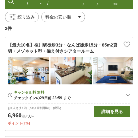
--/--
--/--
--
--
--
〜
人
人
部屋
絞り込み
2件
【最大10名】桜川駅徒歩3分・なんば徒歩15分・85m2貸
切・メゾネット型・備え付きシアタールーム
お1人さま1泊（5名1室利用時） (税込)
詳細を見る
6,960
円
／人〜
ポイント(1%)