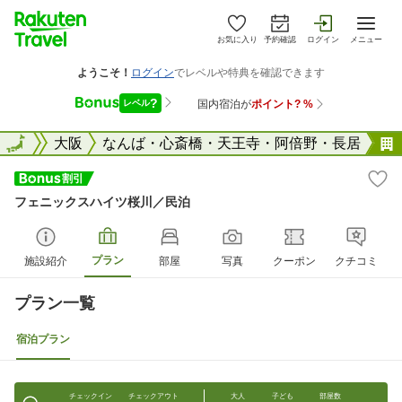
お気に入り
予約確認
ログイン
メニュー
大阪府
全国
大阪
なんば・心斎橋・天王寺・阿倍野・長居
フェニックスハイツ桜川／民泊
プラン
施設紹介
部屋
写真
クーポン
クチコミ
プラン一覧
宿泊プラン
チェックイン
チェックアウト
大人
子ども
部屋数