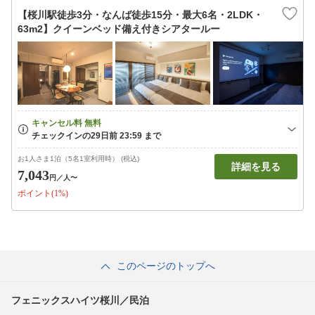
【桜川駅徒歩3分・なんば徒歩15分・最大6名・2LDK・
63m2】クイーンベッド備え付きシアタールー
お1人さま1泊（5名1室利用時） (税込)
詳細を見る
7,043
円
／人〜
ポイント(1%)
このページのトップへ
フェニックスハイツ桜川／民泊