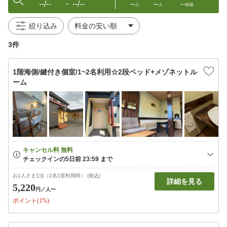
--/--
--/--
--
--
--
〜
人
人
部屋
絞り込み
3件
1階海側/鍵付き個室/1~2名利用☆2段ベッド+メゾネットル
ーム
お1人さま1泊（2名1室利用時） (税込)
詳細を見る
5,220
円
／人〜
ポイント(1%)