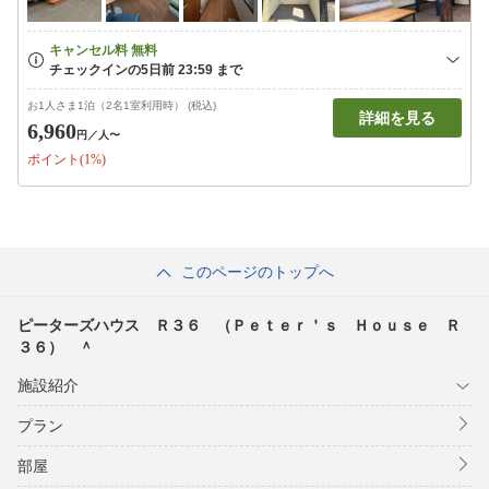
お1人さま1泊（2名1室利用時） (税込)
詳細を見る
6,960
円
／人〜
ポイント(1%)
このページのトップへ
ピーターズハウス Ｒ３６ （Ｐｅｔｅｒ＇ｓ Ｈｏｕｓｅ Ｒ
３６） ＾
施設紹介
プラン
部屋