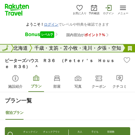
お気に入り
予約確認
ログイン
メニュー
全国
全国
北海道
千歳・支笏・苫小牧・滝川・夕張・空知
ピーターズハウス Ｒ３６ （Ｐｅｔｅｒ＇ｓ Ｈｏｕｓ
ｅ Ｒ３６） ＾
プラン
施設紹介
部屋
写真
クーポン
クチコミ
プラン一覧
宿泊プラン
チェックイン
チェックアウト
大人
子ども
部屋数