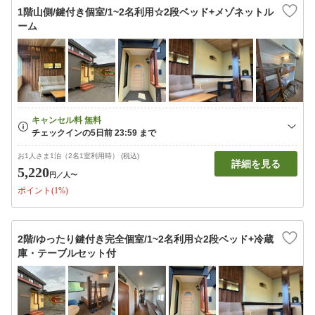
1階山側/鍵付き個室/1~2名利用☆2段ベッド+メゾネットル
ーム
お1人さま1泊（2名1室利用時） (税込)
詳細を見る
5,220
円
／人〜
ポイント(1%)
2階/ゆったり鍵付き完全個室/1~2名利用☆2段ベッド+冷蔵
庫・テーブルセット付