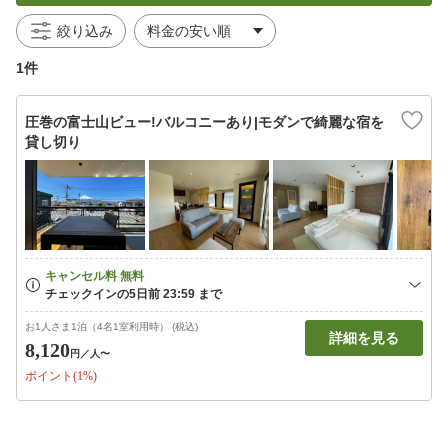
絞り込み
1件
圧巻の富士山ビュー!バルコニーあり|モダンで綺麗な宿を
貸し切り
お1人さま1泊（4名1室利用時） (税込)
詳細を見る
8,120
円
／人〜
ポイント(1%)