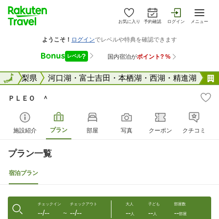
お気に入り
予約確認
ログイン
メニュー
全国
山梨県
全国
河口湖・富士吉田・本栖湖・西湖・精進湖
ＰＬＥＯ ＾
プラン
施設紹介
部屋
写真
クーポン
クチコミ
プラン一覧
宿泊プラン
チェックイン
チェックアウト
大人
子ども
部屋数
--/--
--/--
--
--
--
〜
人
人
部屋