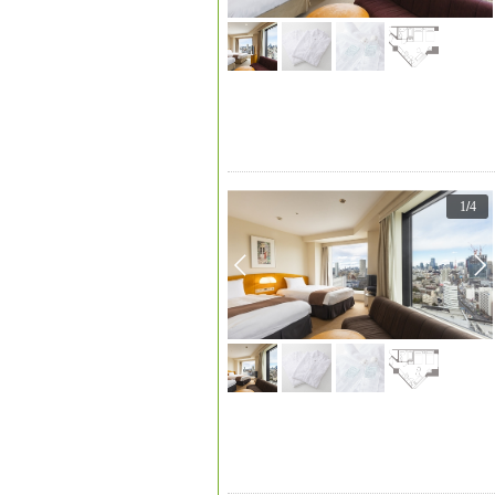
1
/
4