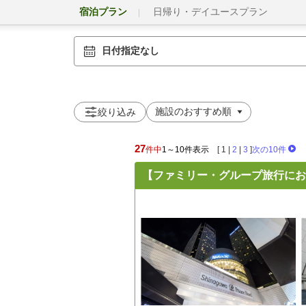
宿泊プラン
日帰り・デイユースプラン
日付指定なし
絞り込み
27
件中
1～10件表示
[
1
|
2
|
3
]
次の10件
【ファミリー・グループ旅行にお