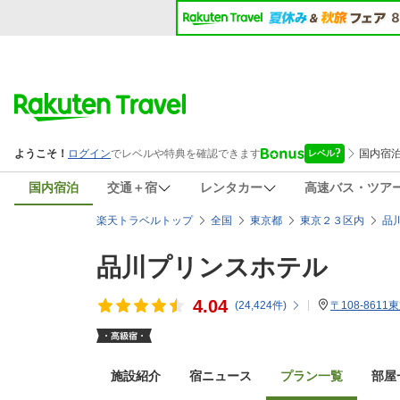
国内宿泊
交通＋宿
レンタカー
高速バス・ツア
楽天トラベルトップ
全国
東京都
東京２３区内
品
品川プリンスホテル
4.04
(
24,424
件)
〒108-8611
施設紹介
宿ニュース
プラン一覧
部屋