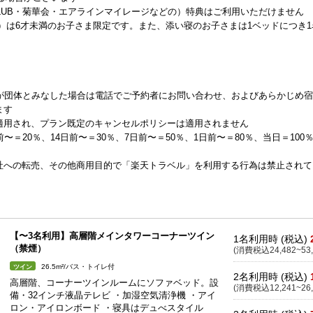
E CLUB・菊華会・エアラインマイレージなどの）特典はご利用いただけません
）は6才未満のお子さま限定です。また、添い寝のお子さまは1ベッドにつき1
ルが団体とみなした場合は電話でご予約者にお問い合わせ、およびあらかじめ
ます
適用され、プラン既定のキャンセルポリシーは適用されません
＝20％、14日前〜＝30％、7日前〜＝50％、1日前〜＝80％、当日＝100
社への転売、その他商用目的で「楽天トラベル」を利用する行為は禁止されて
【〜3名利用】高層階メインタワーコーナーツイン
1名利用時 (税込)
（禁煙）
(消費税込24,482~53,
26.5m²/バス・トイレ付
ツイン
2名利用時 (税込)
高層階、コーナーツインルームにソファベッド。設
(消費税込12,241~26,
備・32インチ液晶テレビ ・加湿空気清浄機 ・アイ
ロン・アイロンボード ・寝具はデュべスタイル