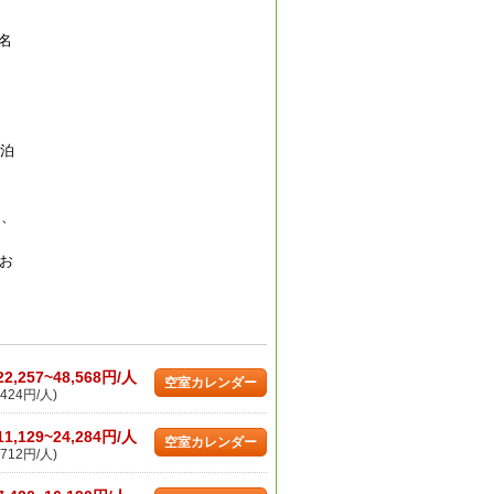
名
宿泊
％、
お
22,257~48,568円/人
空室カレンダー
424円/人)
11,129~24,284円/人
空室カレンダー
712円/人)