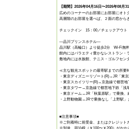
【期間】2026年04月16日〜2026年08月3
広めのコーナーのお部屋にお部屋にオト
高層階のお部屋を選べば、２面の窓から
チェックイン 15：00／チェックアウト 
—品川プリンスホテル—
品川駅（高輪口）より徒歩2分 Wi-Fi無
館内にはバラエティ豊かなレストラン・
敷地内には水族館、テニス・ゴルフセン
≪主な観光スポットの最寄駅までの所要
・東京ディズニーリゾート(R)→JR「東
・東京スカイツリー(R)→京急線で都営
・東京タワー→京急線で都営地下鉄「浅草
・東京ドーム→JR「秋葉原駅」で乗換、
・上野動物園→JRで乗換なし「上野駅」ま
■注意事項■
※ご到着時に前受金、またはクレジット
※別途、宿泊税（￥100〜￥200）がか