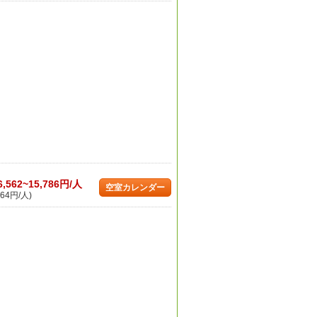
6,562~15,786円/人
空室カレンダー
64円/人)