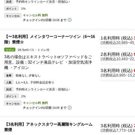
予約時オンラインカード決済・現地払い
決済
1%
ポイント
キャンセル
【〜3名利用】メインタワーコーナーツイン（6〜16
1名利用時 (税込)
階）禁煙☆
(消費税込20,985~45,
26.5m²/バス・トイレ付
ツイン
2名利用時 (税込)
3名の場合はエキストラベットorソファベッドをご
(消費税込10,493~22,
用意。設備：32インチ液晶テレビ ・加湿空気清浄
機 ・アイロン
3名利用時 (税込)
(消費税込6,995~15,2
朝食なし 夕食なし
食事
1人〜3人 子供料金設定有り
人数
予約時オンラインカード決済・現地払い
決済
1%
ポイント
キャンセル
【3名利用】アネックスタワー高層階キングルーム
3名利用時 (税込)
禁煙
(消費税込7,773~18,6