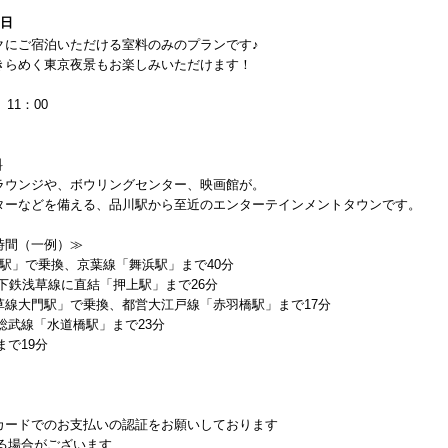
1日
クにご宿泊いただける室料のみのプランです♪
きらめく東京夜景もお楽しみいただけます！
11：00
料
ラウンジや、ボウリングセンター、映画館が。
ターなどを備える、品川駅から至近のエンターテインメントタウンです。
時間（一例）≫
京駅」で乗換、京葉線「舞浜駅」まで40分
地下鉄浅草線に直結「押上駅」まで26分
線大門駅」で乗換、都営大江戸線「赤羽橋駅」まで17分
総武線「水道橋駅」まで23分
で19分
カードでのお支払いの認証をお願いしております
かる場合がございます