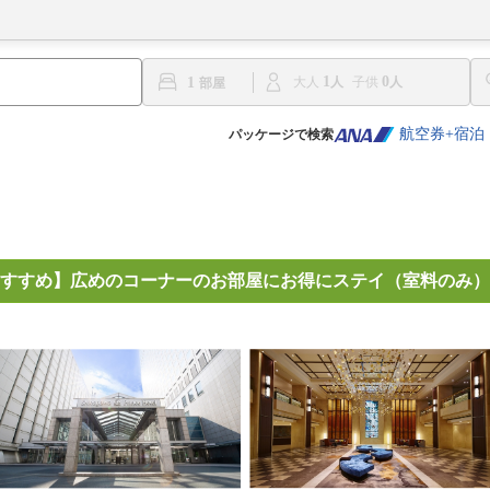
1
0
1
大人
子供
航空券+宿泊
パッケージで検索
すすめ】広めのコーナーのお部屋にお得にステイ（室料のみ）