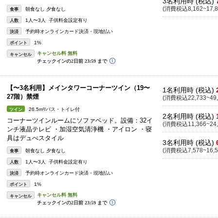
3名利用時 (税込)
(消費税込8,162~17,8
朝食なし 夕食なし
食事
1人〜3人 子供料金設定有り
人数
予約時オンラインカード決済・現地払い
決済
1%
ポイント
キャンセル
【〜3名利用】メインタワーコーナーツイン（19〜
1名利用時 (税込)
27階）禁煙
(消費税込22,733~49,
26.5m²/バス・トイレ付
ツイン
2名利用時 (税込)
コーナーツインルームにソファベッド。設備：32イ
(消費税込11,366~24,
ンチ液晶テレビ ・加湿空気清浄機 ・アイロン ・寝
具はデュべスタイル
3名利用時 (税込)
(消費税込7,578~16,5
朝食なし 夕食なし
食事
1人〜3人 子供料金設定有り
人数
予約時オンラインカード決済・現地払い
決済
1%
ポイント
キャンセル