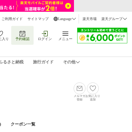
ご利用ガイド
サイトマップ
Language
楽天市場
楽天グループ
に入り
予約確認
ログイン
メニュー
ふるさと納税
旅行ガイド
その他
メルマガ
お気に入り
登録
追加
)
クーポン一覧