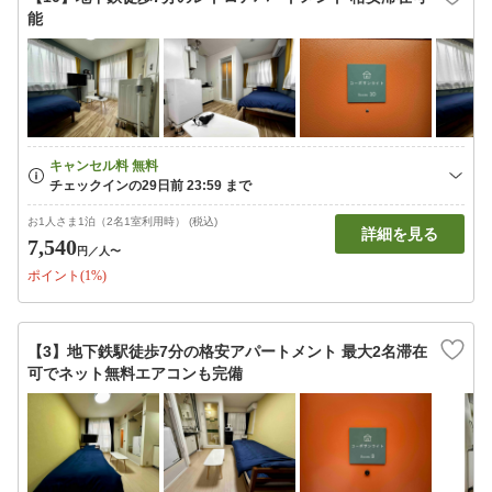
能
お1人さま1泊（2名1室利用時） (税込)
詳細を見る
7,540
円
／人〜
ポイント(1%)
【3】地下鉄駅徒歩7分の格安アパートメント 最大2名滞在
可でネット無料エアコンも完備