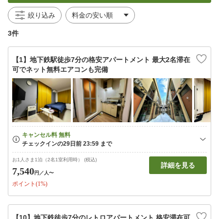
絞り込み
3件
【1】地下鉄駅徒歩7分の格安アパートメント 最大2名滞在
可でネット無料エアコンも完備
お1人さま1泊（2名1室利用時） (税込)
詳細を見る
7,540
円
／人〜
ポイント(1%)
【10】地下鉄徒歩7分のレトロアパートメント 格安滞在可