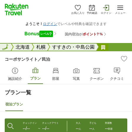
お気に入り
予約確認
ログイン
メニュー
全国
全国
北海道
札幌
すすきの・中島公園
コーポサン
コーポサンライト／民泊
プラン
施設紹介
部屋
写真
クーポン
クチコミ
プラン一覧
宿泊プラン
チェックイン
チェックアウト
大人
子ども
部屋数
--/--
--/--
--
--
--
〜
人
人
部屋