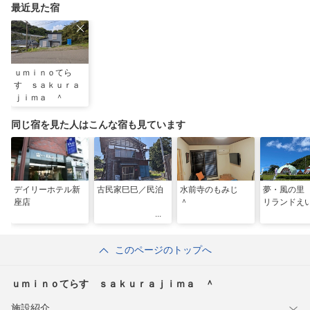
最近見た宿
ｕｍｉｎｏてら
す ｓａｋｕｒａ
ｊｉｍａ ＾
同じ宿を見た人はこんな宿も見ています
デイリーホテル新
古民家巳巳／民泊
水前寺のもみじ
夢・風の里
座店
＾
リランドえ
このページのトップへ
ｕｍｉｎｏてらす ｓａｋｕｒａｊｉｍａ ＾
施設紹介