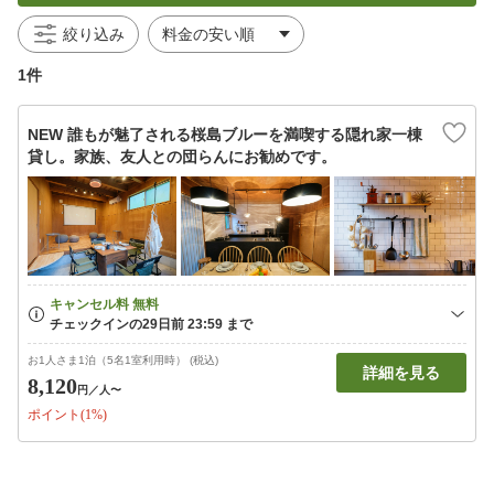
絞り込み
1件
NEW 誰もが魅了される桜島ブルーを満喫する隠れ家一棟
貸し。家族、友人との団らんにお勧めです。
お1人さま1泊（5名1室利用時） (税込)
詳細を見る
8,120
円
／人〜
ポイント(1%)