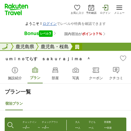
お気に入り
予約確認
ログイン
メニュー
全国
全国
鹿児島県
鹿児島・桜島
ｕｍｉｎｏてらす ｓ
ｕｍｉｎｏてらす ｓａｋｕｒａｊｉｍａ ＾
プラン
施設紹介
部屋
写真
クーポン
クチコミ
プラン一覧
宿泊プラン
チェックイン
チェックアウト
大人
子ども
部屋数
--/--
--/--
--
--
--
〜
人
人
部屋