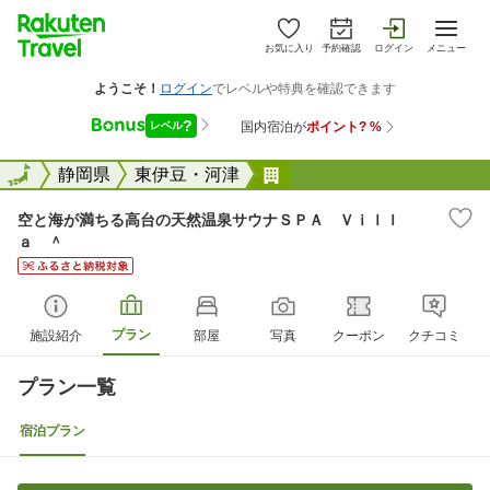
お気に入り
予約確認
ログイン
メニュー
全国
全国
静岡県
東伊豆・河津
空と海が満ちる高台の天
空と海が満ちる高台の天然温泉サウナＳＰＡ Ｖｉｌｌ
ａ ＾
プラン
施設紹介
部屋
写真
クーポン
クチコミ
プラン一覧
宿泊プラン