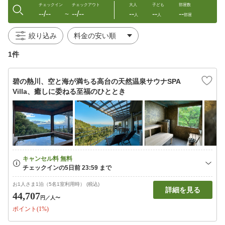
チェックイン
チェックアウト
大人
子ども
部屋数
--/--
--/--
--
--
--
〜
人
人
部屋
絞り込み
1件
碧の熱川、空と海が満ちる高台の天然温泉サウナSPA
Villa、癒しに委ねる至福のひととき
お1人さま1泊（5名1室利用時） (税込)
詳細を見る
44,707
円
／人〜
ポイント(1%)