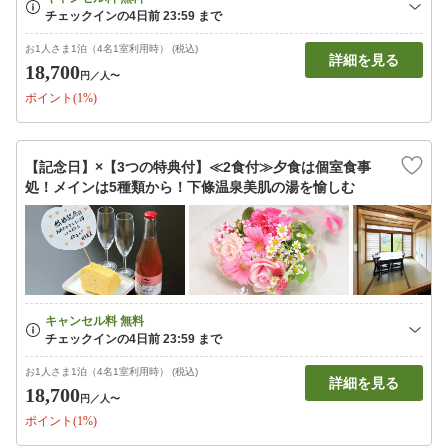
お1人さま1泊（4名1室利用時） (税込)
詳細を見る
18,700
円
／人〜
ポイント(1%)
【記念日】×【3つの特典付】≪2食付≫夕食は個室食事
処！メインは5種類から！下條温泉美肌の湯を愉しむ
お1人さま1泊（4名1室利用時） (税込)
詳細を見る
18,700
円
／人〜
ポイント(1%)