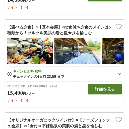
円
／人〜
ポイント(1%)
【選べる夕食】×【基本会席】≪2食付≫夕食のメインは5
種類から！ツルツル美肌の湯と星★彡を愉しむ
お1人さま1泊（4名1室利用時） (税込)
詳細を見る
15,400
円
／人〜
ポイント(1%)
【オリジナルオーガニックワイン付】×【チーズフォンデ
ュ会席】≪2食付≫下條温泉の美肌の湯と星を愉しむ