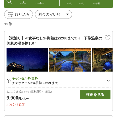
--/--
--/--
--
--
--
〜
人
人
部屋
絞り込み
12件
【素泊り】≪食事なし≫到着は22:00までOK！下條温泉の
美肌の湯を愉しむ
お1人さま1泊（4名1室利用時） (税込)
詳細を見る
9,900
円
／人〜
ポイント(1%)