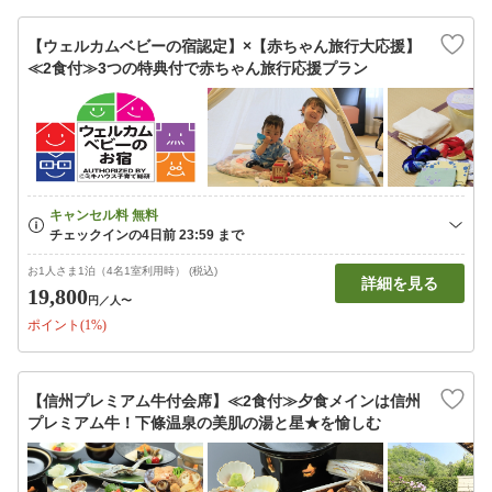
【ウェルカムベビーの宿認定】×【赤ちゃん旅行大応援】
≪2食付≫3つの特典付で赤ちゃん旅行応援プラン
お1人さま1泊（4名1室利用時） (税込)
詳細を見る
19,800
円
／人〜
ポイント(1%)
【信州プレミアム牛付会席】≪2食付≫夕食メインは信州
プレミアム牛！下條温泉の美肌の湯と星★を愉しむ