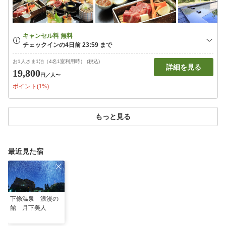
お1人さま1泊（4名1室利用時） (税込)
詳細を見る
19,800
円
／人〜
ポイント(1%)
もっと見る
最近見た宿
下條温泉 浪漫の
館 月下美人