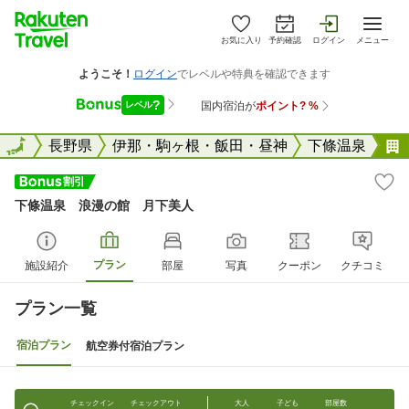
お気に入り
予約確認
ログイン
メニュー
全国
全国
長野県
伊那・駒ヶ根・飯田・昼神
下條温泉
下條温泉 浪漫の館 月下美人
プラン
施設紹介
部屋
写真
クーポン
クチコミ
プラン一覧
宿泊プラン
航空券付宿泊プラン
チェックイン
チェックアウト
大人
子ども
部屋数