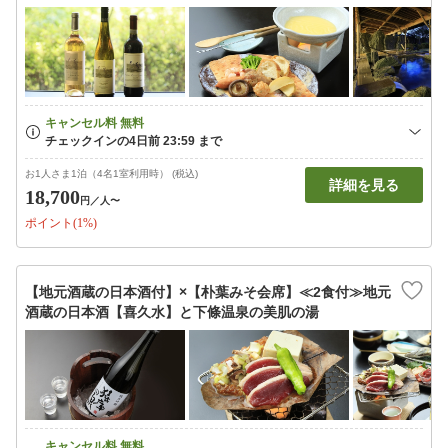
お1人さま1泊（4名1室利用時） (税込)
詳細を見る
18,700
円
／人〜
ポイント(1%)
【地元酒蔵の日本酒付】×【朴葉みそ会席】≪2食付≫地元
酒蔵の日本酒【喜久水】と下條温泉の美肌の湯