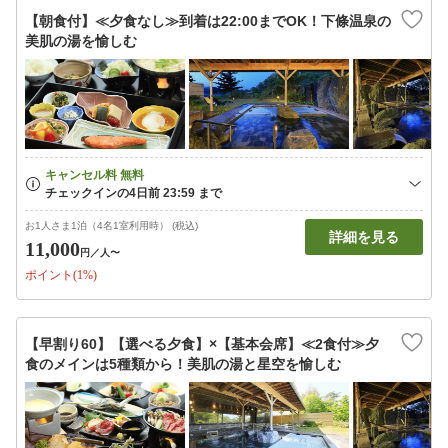
【朝食付】≪夕食なし≫到着は22:00までOK！下條温泉の
美肌の湯を愉しむ
お1人さま1泊（4名1室利用時） (税込)
詳細を見る
11,000
円
／人〜
ポイント(1%)
【早割り60】【選べる夕食】×【基本会席】≪2食付≫夕
食のメインは5種類から！美肌の湯と星空を愉しむ