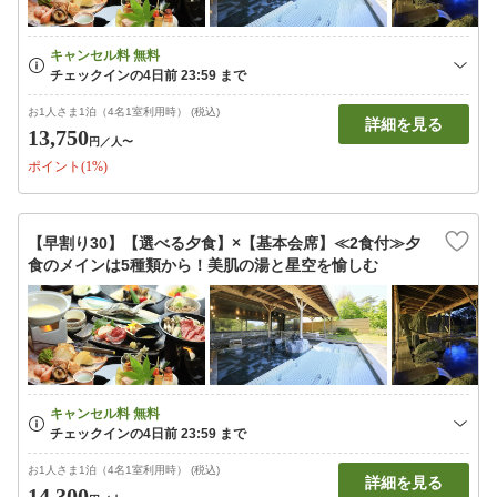
お1人さま1泊（4名1室利用時） (税込)
詳細を見る
13,750
円
／人〜
ポイント(1%)
【早割り30】【選べる夕食】×【基本会席】≪2食付≫夕
食のメインは5種類から！美肌の湯と星空を愉しむ
お1人さま1泊（4名1室利用時） (税込)
詳細を見る
14,300