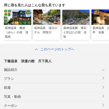
同じ宿を見た人はこんな宿も見ています
昼神温泉 癒楽
昼神温泉 湯元ホ
昼神温泉郷 懐石
昼神温泉 
（ゆら）の宿 清
テル 阿智川
と炉ばたの宿 吉
亭 光風
風苑
弥
このページのトップへ
下條温泉 浪漫の館 月下美人
施設紹介
プラン
部屋
写真・動画
クーポン