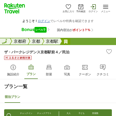
お気に入り
予約確認
ログイン
メニュー
全国
全国
京都府
京都
京都駅
ザ・パークレジデンス京
ザ・パークレジデンス京都駅前４／民泊
プラン
施設紹介
部屋
写真
クーポン
クチコミ
プラン一覧
宿泊プラン
チェックイン
チェックアウト
大人
子ども
部屋数