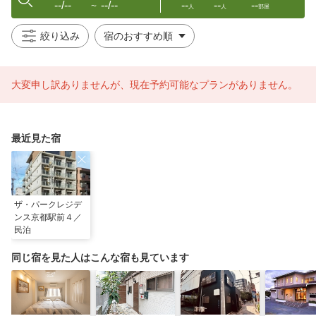
--/--
--/--
--
--
--
〜
人
人
部屋
絞り込み
大変申し訳ありませんが、現在予約可能なプランがありません。
最近見た宿
ザ・パークレジデ
ンス京都駅前４／
民泊
同じ宿を見た人はこんな宿も見ています