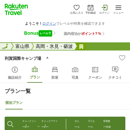
お気に入り
予約確認
ログイン
メニュー
全国
全国
富山県
高岡・氷見・砺波
利賀国際キャンプ場
利賀国際キャンプ場 ＾
プラン
施設紹介
部屋
写真
クーポン
クチコミ
プラン一覧
宿泊プラン
チェックイン
チェックアウト
大人
子ども
部屋数
--/--
--/--
--
--
--
〜
人
人
部屋