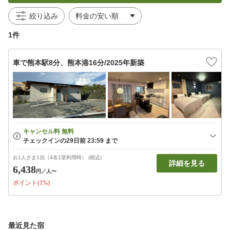
絞り込み
1件
車で熊本駅8分、熊本港16分/2025年新築
お1人さま1泊（4名1室利用時） (税込)
詳細を見る
6,438
円
／人〜
ポイント(1%)
最近見た宿