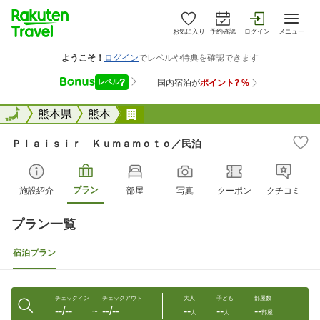
お気に入り
予約確認
ログイン
メニュー
全国
全国
熊本県
熊本
Ｐｌａｉｓｉｒ Ｋｕｍａｍｏｔ
Ｐｌａｉｓｉｒ Ｋｕｍａｍｏｔｏ／民泊
プラン
施設紹介
部屋
写真
クーポン
クチコミ
プラン一覧
宿泊プラン
チェックイン
チェックアウト
大人
子ども
部屋数
--/--
--/--
--
--
--
〜
人
人
部屋