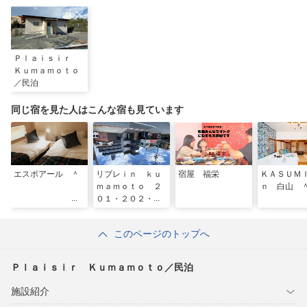
Ｐｌａｉｓｉｒ
Ｋｕｍａｍｏｔｏ
／民泊
同じ宿を見た人はこんな宿も見ています
エスポアール ＾
リブレｉｎ ｋｕ
宿屋 福栄
ＫＡＳＵＭ
ｍａｍｏｔｏ ２
ｎ 白山 
０１・２０２・３
０１・３０２ ＾
このページのトップへ
Ｐｌａｉｓｉｒ Ｋｕｍａｍｏｔｏ／民泊
施設紹介