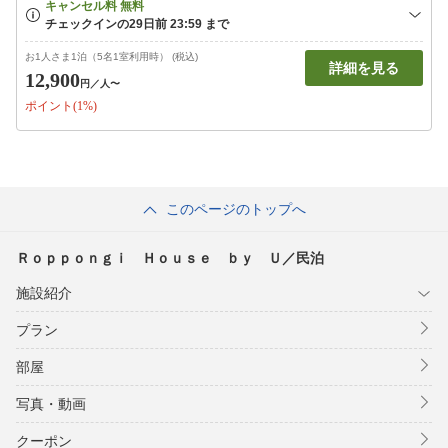
お1人さま1泊（5名1室利用時） (税込)
詳細を見る
12,900
円
／人〜
ポイント(1%)
このページのトップへ
Ｒｏｐｐｏｎｇｉ Ｈｏｕｓｅ ｂｙ Ｕ／民泊
施設紹介
プラン
部屋
写真・動画
クーポン