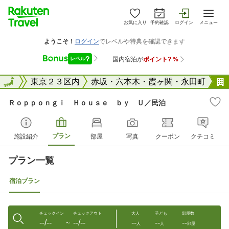
お気に入り
予約確認
ログイン
メニュー
東京都
全国
東京２３区内
赤坂・六本木・霞ヶ関・永田町
Ｒｏｐｐｏｎｇｉ Ｈｏｕｓｅ ｂｙ Ｕ／民泊
プラン
施設紹介
部屋
写真
クーポン
クチコミ
プラン一覧
宿泊プラン
チェックイン
チェックアウト
大人
子ども
部屋数
--/--
--/--
--
--
--
〜
人
人
部屋