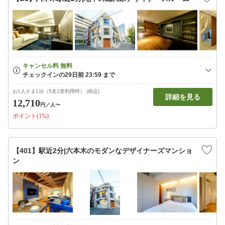
お1人さま1泊（5名1室利用時） (税込)
詳細を見る
12,710
円
／人〜
ポイント(1%)
【401】駅近2分|六本木のモダンなデザイナーズマンショ
ン