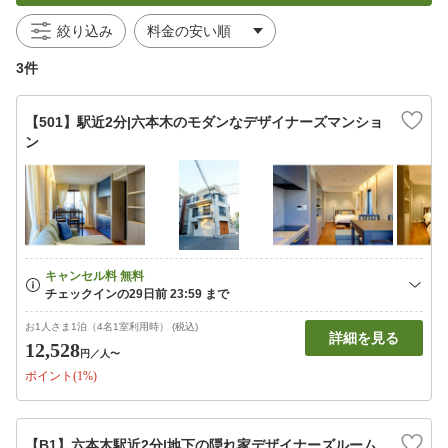
絞り込み
3件
【501】駅近2分|六本木のモダンなデザイナーズマンショ
ン
お1人さま1泊（4名1室利用時） (税込)
詳細を見る
12,528
円
／人〜
ポイント(1%)
【B1】六本木駅近2分|地下の隠れ家デザイナーズルーム