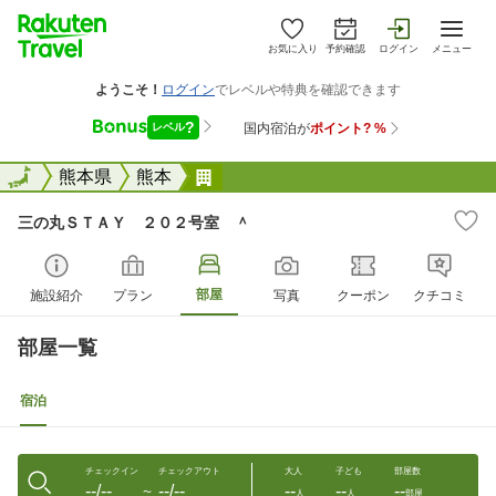
お気に入り
予約確認
ログイン
メニュー
全国
全国
熊本県
熊本
三の丸ＳＴＡＹ ２０２号室 ＾
三の丸ＳＴＡＹ ２０２号室 ＾
部屋
施設紹介
プラン
写真
クーポン
クチコミ
部屋一覧
宿泊
チェックイン
チェックアウト
大人
子ども
部屋数
--/--
--/--
--
--
--
〜
人
人
部屋