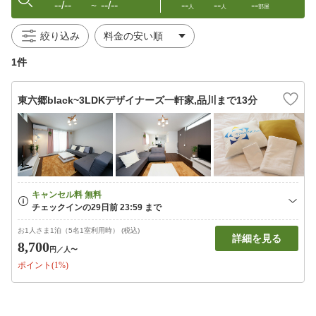
--/--
--/--
--
--
--
〜
人
人
部屋
絞り込み
1件
東六郷black~3LDKデザイナーズ一軒家,品川まで13分
お1人さま1泊（5名1室利用時） (税込)
詳細を見る
8,700
円
／人〜
ポイント(1%)