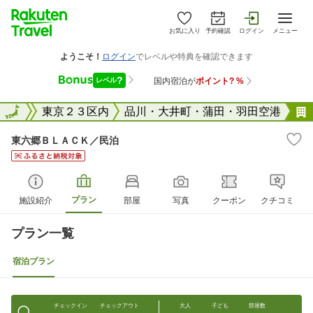
お気に入り
予約確認
ログイン
メニュー
東京都
全国
東京２３区内
品川・大井町・蒲田・羽田空港
東六郷ＢＬＡＣＫ／民泊
プラン
施設紹介
部屋
写真
クーポン
クチコミ
プラン一覧
宿泊プラン
チェックイン
チェックアウト
大人
子ども
部屋数