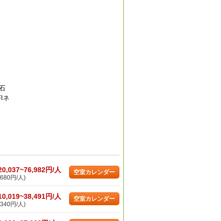
、石
Iネ
20,037~76,982円/人
空室カレンダー
680円/人)
10,019~38,491円/人
空室カレンダー
340円/人)