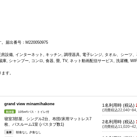
出番号：M220050975
暖房設備, インターネット, キッチン, 調理器具, 電子レンジ, タオル、シーツ
 シャンプー, コンロ, 食器, 畳, TV, ネット動画配信サービス, 洗濯機, WIF
ります。
grand view minamihakone
1名利用時 (税込)
(消費税込22,040~84,
105m²/バス・トイレ付
和洋室
寝室3部屋、シングル2台、布団/床用マットレス7
2名利用時 (税込)
枚、バスルーム1室 (バスタブ数1)
(消費税込11,020~42,
朝食なし 夕食なし
食事