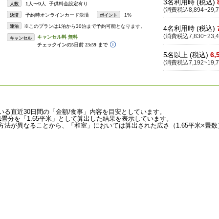
3名利用時 (税込)
1人〜9人 子供料金設定有り
人数
(消費税込8,894~29,7
予約時オンラインカード決済
1%
決済
ポイント
※このプランは1泊から30泊まで予約可能となります。
連泊
4名利用時 (税込)
(消費税込7,830~23,4
キャンセル
5名以上 (税込)
6,
(消費税込7,192~19,7
いる直近30日間の「金額/食事」内容を目安としています。
畳分を「1.65平米」として算出した結果を表示しています。
法が異なることから、「和室」においては算出された広さ（1.65平米×畳数