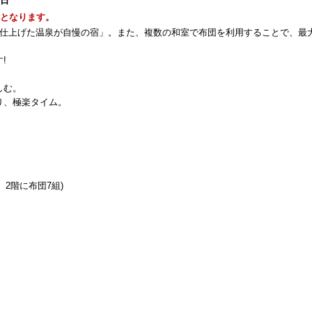
1日
能となります。
eは「岩風呂風に仕上げた温泉が自慢の宿」。また、複数の和室で布団を利用することで、最
!
。
しむ。
り、極楽タイム。
、2階に布団7組)