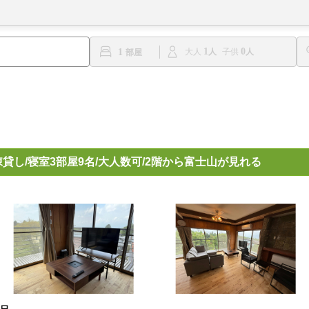
1
0
1
大人
子供
貸し/寝室3部屋9名/大人数可/2階から富士山が見れる