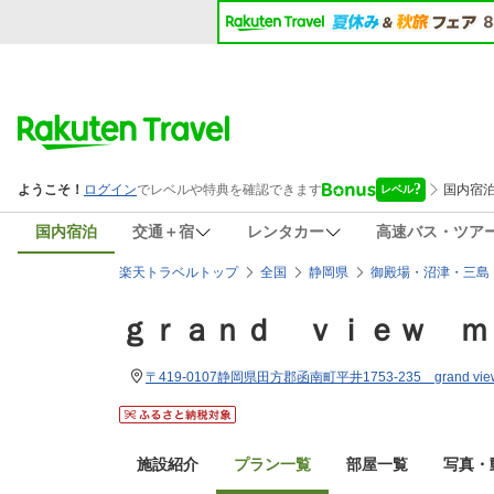
国内宿泊
交通＋宿
レンタカー
高速バス・ツア
楽天トラベルトップ
全国
静岡県
御殿場・沼津・三島
ｇｒａｎｄ ｖｉｅｗ ｍ
〒419-0107静岡県田方郡函南町平井1753-235 grand view 
施設紹介
プラン一覧
部屋一覧
写真・動