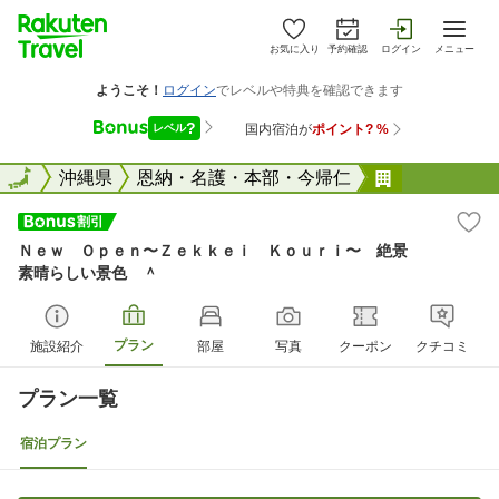
お気に入り
予約確認
ログイン
メニュー
全国
全国
沖縄県
恩納・名護・本部・今帰仁
Ｎｅｗ Ｏ
Ｎｅｗ Ｏｐｅｎ〜Ｚｅｋｋｅｉ Ｋｏｕｒｉ〜 絶景
素晴らしい景色 ＾
プラン
施設紹介
部屋
写真
クーポン
クチコミ
プラン一覧
宿泊プラン