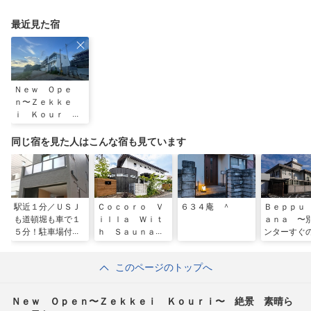
最近見た宿
Ｎｅｗ Ｏｐｅ
ｎ〜Ｚｅｋｋｅ
ｉ Ｋｏｕｒ
ｉ〜 絶景 素晴
らしい景色 ＾
同じ宿を見た人はこんな宿も見ています
駅近１分／ＵＳＪ
Ｃｏｃｏｒｏ Ｖ
６３４庵 ＾
Ｂｅｐｐｕ
も道頓堀も車で１
ｉｌｌａ Ｗｉｔ
ａｎａ 〜
５分！駐車場付貸
ｈ Ｓａｕｎａ／
ンターすぐ
切戸建 ＣＳ２１
民泊
宿〜 ＾
／民泊
このページのトップへ
Ｎｅｗ Ｏｐｅｎ〜Ｚｅｋｋｅｉ Ｋｏｕｒｉ〜 絶景 素晴ら