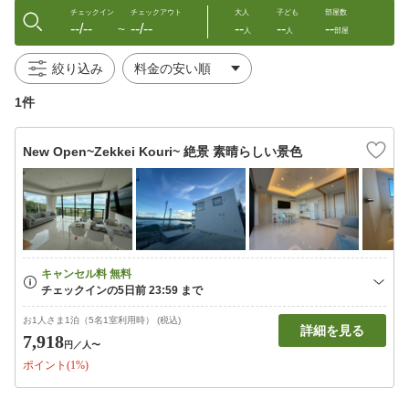
チェックイン
チェックアウト
大人
子ども
部屋数
--/--
--/--
--
--
--
〜
人
人
部屋
絞り込み
1件
New Open~Zekkei Kouri~ 絶景 素晴らしい景色
お1人さま1泊（5名1室利用時） (税込)
詳細を見る
7,918
円
／人〜
ポイント(1%)